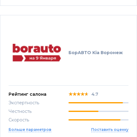
БорАВТО Kia Воронеж
★★★★★
★★★★★
★★★★★
Рейтинг салона
4.7
Экспертность
Честность
Скорость
Больше параметров
Поставить оценку