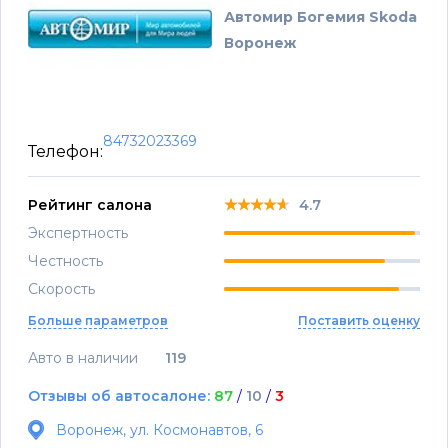
Автомир Богемия Skoda
Воронеж
84732023369
Телефон:
★★★★★
★★★★★
★★★★★
Рейтинг салона
4.7
Экспертность
Честность
Скорость
Больше параметров
Поставить оценку
Авто в наличии
119
Отзывы об автосалоне:
87
/
10
/
3
Воронеж, ул. Космонавтов, 6