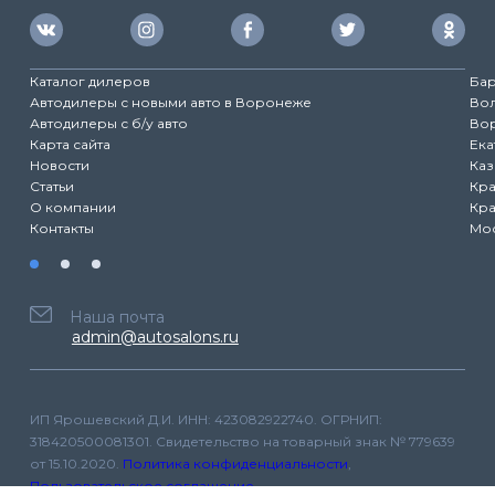
Каталог дилеров
Ба
Автодилеры с новыми авто в Воронеже
Во
Автодилеры с б/у авто
Во
Карта сайта
Ека
Новости
Каз
Статьи
Кр
О компании
Кр
Контакты
Мо
Наша почта
admin@autosalons.ru
ИП Ярошевский Д.И. ИНН: 423082922740. ОГРНИП:
318420500081301. Свидетельство на товарный знак № 779639
от 15.10.2020.
Политика конфиденциальности
,
Пользовательское соглашение