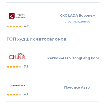
СКС LADA Воронеж
Страница дилера
★★★★★
★★★★★
★★★★★
4.7
ТОП худших автосалонов
Регион-Авто DongFeng Ворон
★★★★★
★★★★★
★★★★★
3.9
Престиж Авто
★★★★★
★★★★★
★★★★★
4.1