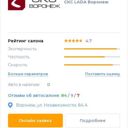
СКС LADA Воронеж
★★★★★
★★★★★
★★★★★
Рейтинг салона
4.7
Экспертность
Честность
Скорость
Больше параметров
Поставить оценку
Авто в наличии
0
Отзывы об автосалоне:
84
/
9
/
7
Воронеж, ул. Независимости, 84 А
Онлайн заявка
Подробнее