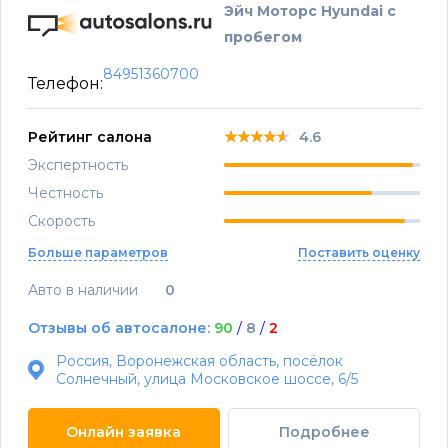
Эйч Моторс Hyundai с
пробегом
84951360700
Телефон:
★★★★★
★★★★★
★★★★★
Рейтинг салона
4.6
Экспертность
Честность
Скорость
Больше параметров
Поставить оценку
Авто в наличии
0
Отзывы об автосалоне:
90
/
8
/
2
Россия, Воронежская область, посёлок
Солнечный, улица Московское шоссе, 6/5
Онлайн заявка
Подробнее