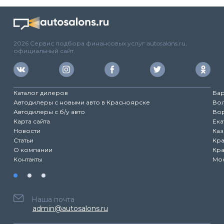
2026 Сервис подбора финансовых услуг autosalons.ru,
официальный сайт.
Каталог дилеров
Ба
Автодилеры с новыми авто в Красноярске
Во
Автодилеры с б/у авто
Во
Карта сайта
Ека
Новости
Каз
Статьи
Кр
О компании
Кр
Контакты
Мо
Наша почта
admin@autosalons.ru