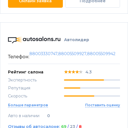
Онлайн заявка
Подробнее
Автолидер
88003330747,88005509927,88005509942
Телефон:
★★★★★
★★★★★
★★★★★
Рейтинг салона
4.3
Экспертность
Репутация
Скорость
Больше параметров
Поставить оценку
Авто в наличии
0
Отзывы об автосалоне:
69
/
23
/
8