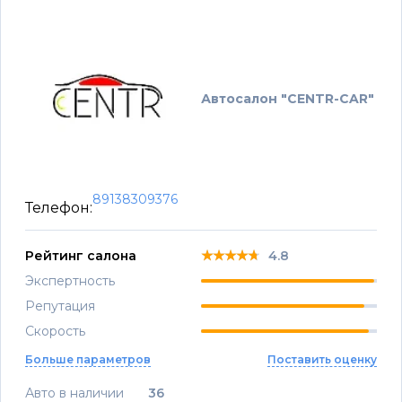
Автосалон "CENTR-CAR"
89138309376
Телефон:
★★★★★
★★★★★
★★★★★
Рейтинг салона
4.8
Экспертность
Репутация
Скорость
Больше параметров
Поставить оценку
Авто в наличии
36