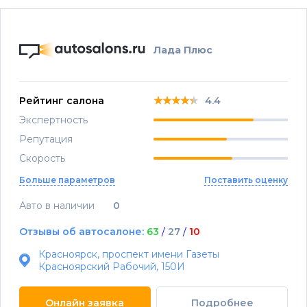
Лада Плюс
★★★★★
★★★★★
★★★★★
Рейтинг салона
4.4
Экспертность
Репутация
Скорость
Больше параметров
Поставить оценку
Авто в наличии
0
Отзывы об автосалоне:
63
/
27
/
10
Красноярск, проспект имени Газеты
Красноярский Рабочий, 150И
Онлайн заявка
Подробнее