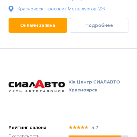
Красноярск, проспект Металлургов, 2Ж
Онлайн заявка
Подробнее
Kia Центр СИАЛАВТО
Красноярск
★★★★★
★★★★★
★★★★★
Рейтинг салона
4.7
Экспертность