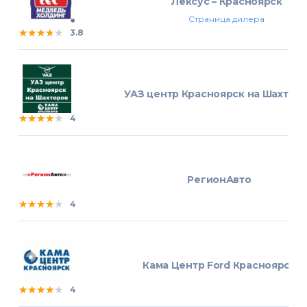
Лексус – Красноярск
Страница дилера
★★★★★
★★★★★
★★★★★
3.8
УАЗ центр Красноярск на Шахтер
★★★★★
★★★★★
★★★★★
4
РегионАвто
★★★★★
★★★★★
★★★★★
4
Кама Центр Ford Красноярск
★★★★★
★★★★★
★★★★★
4