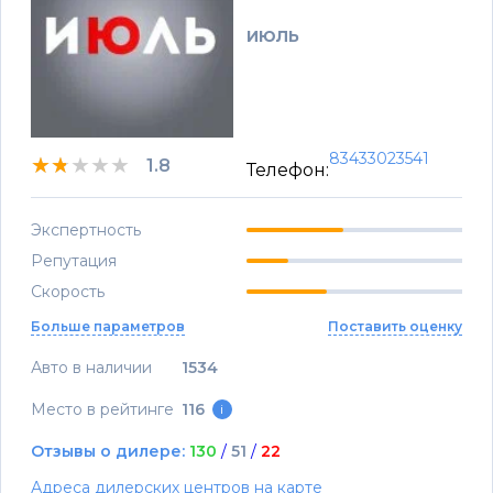
ИЮЛЬ
83433023541
★★★★★
★★★★★
★★★★★
1.8
Телефон:
Экспертность
Репутация
Скорость
Больше параметров
Поставить оценку
Авто в наличии
1534
Место в рейтинге
116
i
Отзывы о дилере:
130
/
51
/
22
Адреса дилерских центров на карте