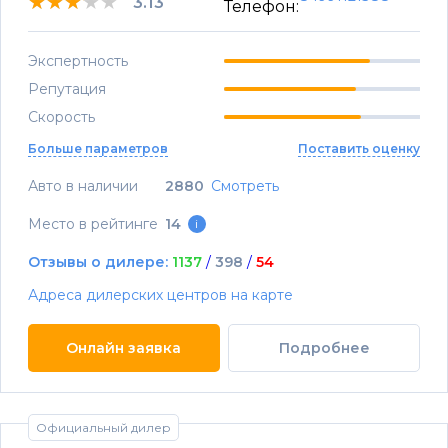
★★★★★
★★★★★
★★★★★
3.13
Телефон:
Экспертность
Репутация
Скорость
Больше параметров
Поставить оценку
Авто в наличии
2880
Смотреть
Место в рейтинге
14
i
Отзывы о дилере:
1137
/
398
/
54
Адреса дилерских центров на карте
Онлайн заявка
Подробнее
Официальный дилер