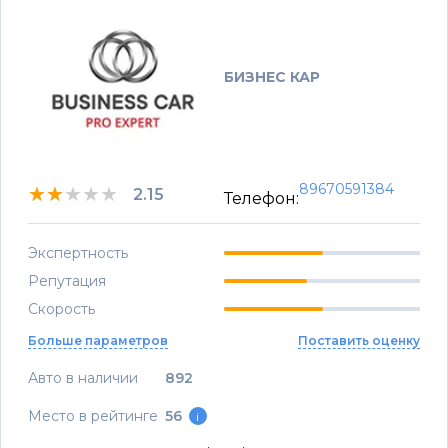
БИЗНЕС КАР
89670591384
★★★★★
★★★★★
★★★★★
2.15
Телефон:
Экспертность
Репутация
Скорость
Больше параметров
Поставить оценку
Авто в наличии
892
Место в рейтинге
56
i