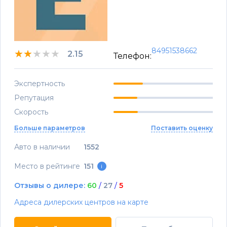
84951538662
★★★★★
★★★★★
★★★★★
2.15
Телефон:
Экспертность
Репутация
Скорость
Больше параметров
Поставить оценку
Авто в наличии
1552
Место в рейтинге
151
i
Отзывы о дилере:
60
/
27
/
5
Адреса дилерских центров на карте