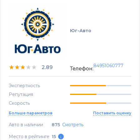
Юг-Авто
84951060777
★★★★★
★★★★★
★★★★★
2.89
Телефон:
Экспертность
Репутация
Скорость
Больше параметров
Поставить оценку
Авто в наличии
875
Смотреть
Место в рейтинге
15
i