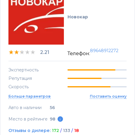
Новокар
89648912272
★★★★★
★★★★★
★★★★★
2.21
Телефон:
Экспертность
Репутация
Скорость
Больше параметров
Поставить оценку
Авто в наличии
56
Место в рейтинге
98
i
Отзывы о дилере:
172
/
133
/
18