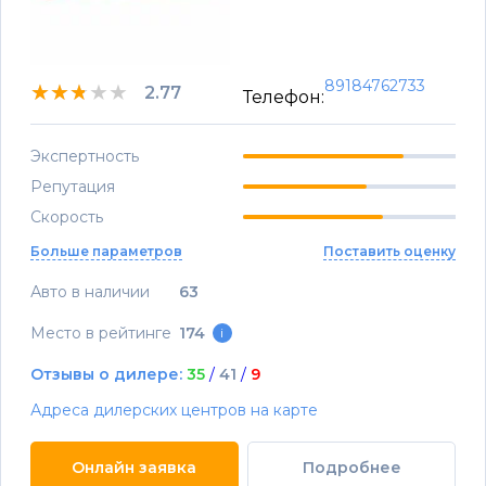
89184762733
★★★★★
★★★★★
★★★★★
2.77
Телефон:
Экспертность
Репутация
Скорость
Больше параметров
Поставить оценку
Авто в наличии
63
Место в рейтинге
174
i
Отзывы о дилере:
35
/
41
/
9
Адреса дилерских центров на карте
Онлайн заявка
Подробнее