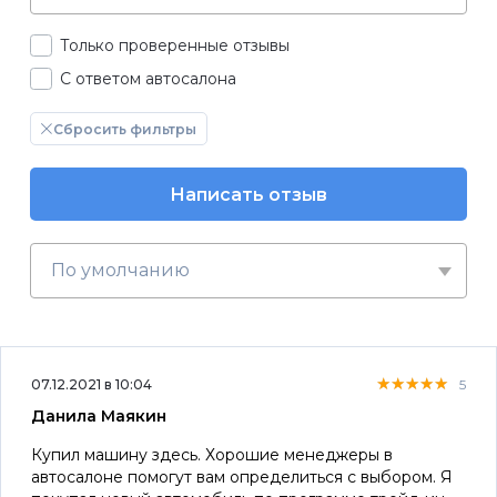
Только проверенные отзывы
С ответом автосалона
Сбросить фильтры
Написать отзыв
По умолчанию
★★★★★
★★★★★
★★★★★
07.12.2021 в 10:04
5
Данила Маякин
Купил машину здесь. Хорошие менеджеры в
автосалоне помогут вам определиться с выбором. Я