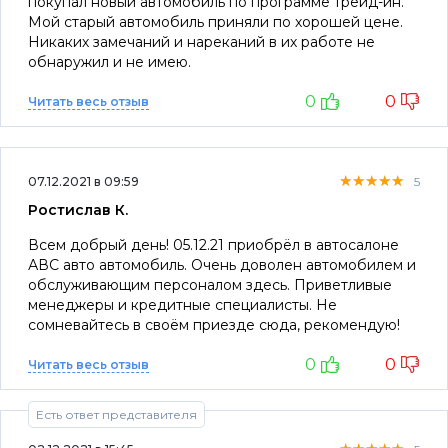
покупал новый автомобиль по программе трейд-ин.
Мой старый автомобиль приняли по хорошей цене.
Никаких замечаний и нареканий в их работе не
обнаружил и не имею.
0
0
Читать весь отзыв
★★★★★
★★★★★
★★★★★
07.12.2021 в 09:59
5
Ростислав К.
Всем добрый день! 05.12.21 приобрёл в автосалоне
АВС авто автомобиль. Очень доволен автомобилем и
обслуживающим персоналом здесь. Приветливые
менеджеры и кредитные специалисты. Не
сомневайтесь в своём приезде сюда, рекомендую!
0
0
Читать весь отзыв
Есть ответ представителя