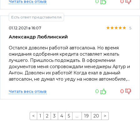
0
0
Читать весь отзыв
Есть ответ представителя
★★★★★
★★★★★
★★★★★
01.12.2021 в 16:07
5
Александр Люблинский
Остался доволен работой автосалона. Но время
ожидания одобрения кредита оставляет желать
лучшего. Пришлось подождать. В оформлении
документов меня сопровождали менеджеры Артур и
Антон. Доволен их работой! Когда ехал в данный
автосалон, не думал что уеду на новом автомобиле,
так как имею горький опыт сотрудничества в
0
0
автосалоне на 28 километре МКАД, где мне пытались
Читать весь отзыв
впарить старые автомобили! Больше спасибо
сотрудникам автосалона АВС АВТО за их работу и
содействие при покупке автомобиля!
<
1
2
3
4
5
…
19
20
>