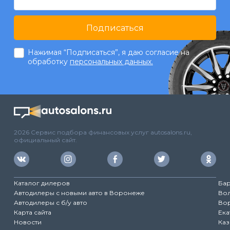
Подписаться
Нажимая “Подписаться”, я даю согласие на
обработку
персональных данных.
2026 Сервис подбора финансовых услуг autosalons.ru,
официальный сайт.
Каталог дилеров
Ба
Автодилеры с новыми авто в Воронеже
Во
Автодилеры с б/у авто
Во
Карта сайта
Ека
Новости
Каз