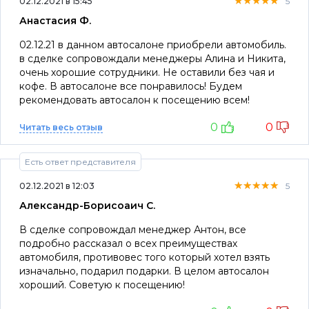
★★★★★
★★★★★
★★★★★
02.12.2021 в 15:45
5
Анастасия Ф.
02.12.21 в данном автосалоне приобрели автомобиль.
в сделке сопровождали менеджеры Алина и Никита,
очень хорошие сотрудники. Не оставили без чая и
кофе. В автосалоне все понравилось! Будем
рекомендовать автосалон к посещению всем!
0
0
Читать весь отзыв
Есть ответ представителя
★★★★★
★★★★★
★★★★★
02.12.2021 в 12:03
5
Александр-Борисоаич С.
В сделке сопровождал менеджер Антон, все
подробно рассказал о всех преимуществах
автомобиля, противовес того который хотел взять
изначально, подарил подарки. В целом автосалон
хороший. Советую к посещению!