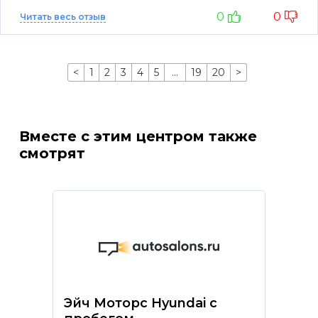
0
0
Читать весь отзыв
<
1
2
3
4
5
…
19
20
>
Вместе с этим центром также
смотрят
Эйч Моторс Hyundai с