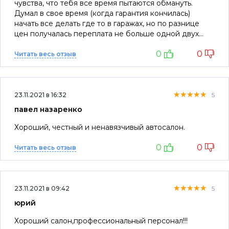
чувства, что тебя все время пытаются обмануть.
Думал в свое время (когда гарантия кончилась)
начать все делать где то в гаражах, но по разнице
цен получалась переплата не больше одной двух
тысяч. Плюс все печати стоят. Дважды ездил по
0
0
вызывной компании. В общем норм салон. Мне
Читать весь отзыв
нравится. Кстати не знаю как сейчас, но семь лет
назад без проблем купил минимальную
комплектацию аутлендера практически без допов.
★★★★★
★★★★★
★★★★★
Мультимедиа только у них взял навороченную.
23.11.2021 в 16:32
5
павел назаренко
Хороший, честный и ненавязчивый автосалон.
0
0
Читать весь отзыв
★★★★★
★★★★★
★★★★★
23.11.2021 в 09:42
5
юрий
Хороший салон,профессиональный персонал!!!