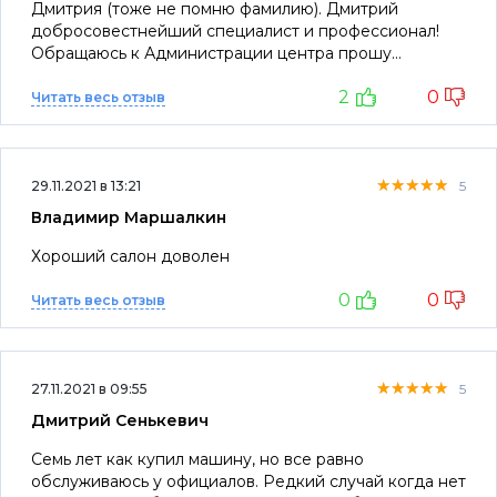
Дмитрия (тоже не помню фамилию). Дмитрий
добросовестнейший специалист и профессионал!
Обращаюсь к Администрации центра прошу
поощрить указанных работников. Очень редко
2
0
встретишь такое отношение к работе. Огромное
Читать весь отзыв
спасибо.
★★★★★
★★★★★
★★★★★
29.11.2021 в 13:21
5
Владимир Маршалкин
Хороший салон доволен
0
0
Читать весь отзыв
★★★★★
★★★★★
★★★★★
27.11.2021 в 09:55
5
Дмитрий Сенькевич
Семь лет как купил машину, но все равно
обслуживаюсь у официалов. Редкий случай когда нет