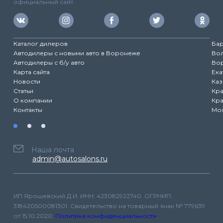
официальный сайт.
Каталог дилеров
Ба
Автодилеры с новыми авто в Воронеже
Во
Автодилеры с б/у авто
Во
Карта сайта
Ека
Новости
Каз
Статьи
Кр
О компании
Кр
Контакты
Мо
Наша почта
admin@autosalons.ru
ИП Ярошевский Д.И. ИНН: 423082922740. ОГРНИП:
318420500081301. Свидетельство на товарный знак № 779639
от 15.10.2020.
Политика конфиденциальности
,