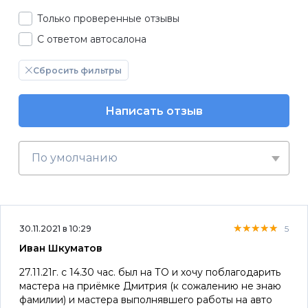
Только проверенные отзывы
С ответом автосалона
Сбросить фильтры
Написать отзыв
По умолчанию
★★★★★
★★★★★
★★★★★
30.11.2021 в 10:29
5
Иван Шкуматов
27.11.21г. с 14.30 час. был на ТО и хочу поблагодарить
мастера на приёмке Дмитрия (к сожалению не знаю
фамилии) и мастера выполнявшего работы на авто