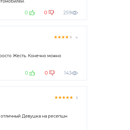
втомобилей.
0
0
259
★★★★★
★★★★★
★★★★★
4
росто Жесть. Конечно можно
0
0
143
★★★★★
★★★★★
★★★★★
5
к отличный Девушка на ресепшн