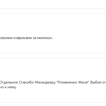
 своими ковриками за миллион.
. Отдельное Спасибо Менеджеру "Романенко Женя". Выбил оч
но к нему.