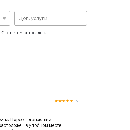
слуге
С ответом автосалона
★★★★★
★★★★★
★★★★★
5
биля. Персонал знающий,
 расположен в удобном месте,