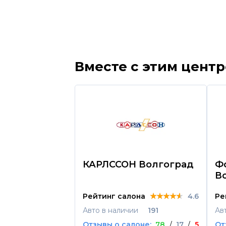
Вместе с этим цент
КАРЛССОН Волгоград
Ф
В
★★★★★
★★★★★
★★★★★
Рейтинг салона
4.6
Ре
Авто в наличии
191
Ав
Отзывы о салоне:
78
/
17
/
5
От