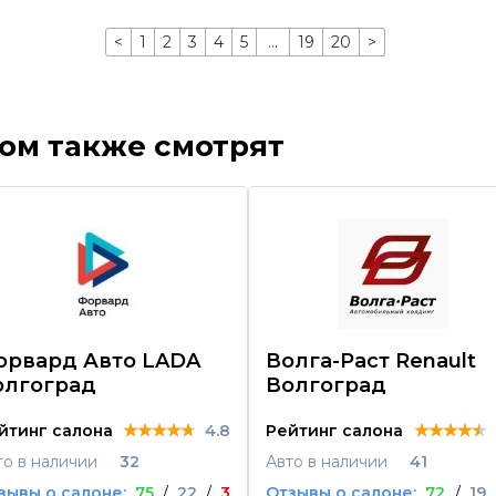
<
1
2
3
4
5
…
19
20
>
ром также смотрят
орвард Авто LADA
Волга-Раст Renault
олгоград
Волгоград
★★★★★
★★★★★
★★★★★
★★★★★
★★★★★
★★★★★
йтинг салона
4.8
Рейтинг салона
то в наличии
32
Авто в наличии
41
зывы о салоне:
75
/
22
/
3
Отзывы о салоне:
72
/
19