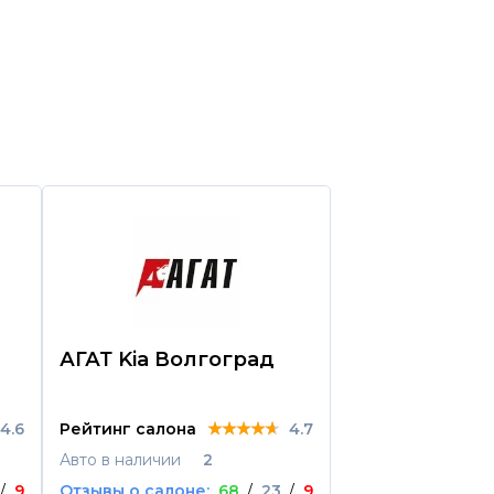
АГАТ Kia Волгоград
Boston Auto
★★★★★
★★★★★
★★★★★
4.6
Рейтинг салона
4.7
Рейтинг салона
Авто в наличии
2
Авто в наличии
/
9
Отзывы о салоне:
68
/
23
/
9
Отзывы о салоне