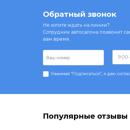
Обратный звонок
Не хотите ждать на линии?
Сотрудник автосалона позвонит са
вам время.
9:00-
Нажимая “Подписаться”, я даю согла
Популярные отзывы