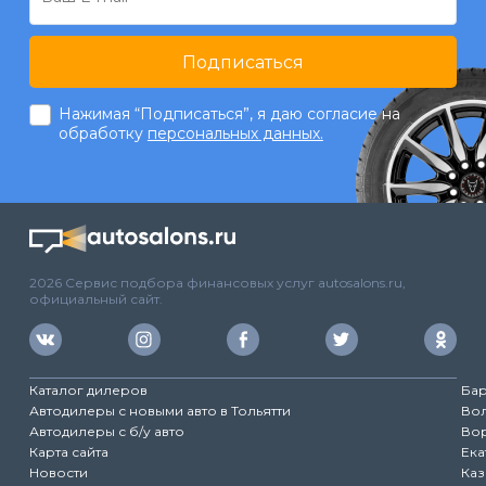
Подписаться
Нажимая “Подписаться”, я даю согласие на
обработку
персональных данных.
2026 Сервис подбора финансовых услуг autosalons.ru,
официальный сайт.
Каталог дилеров
Ба
Автодилеры с новыми авто в Тольятти
Во
Автодилеры с б/у авто
Во
Карта сайта
Ека
Новости
Каз