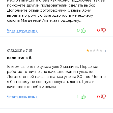
место Напишите отзыв как можно подробнее. Так вы
поможете другим пользователям сделать выбор.
Дополните отзыв фотографиями Отзывы Хочу
выразить огромную благодарность менеджеру
салона Магдеевой Анне, за поддержку,
доброжелательность, внимательное отношение,
0
0
помощь в выборе модели, комплектации. Все очень
Читать весь отзыв
доступно и понятно объяснила, ответы я получил на
все интересующие меня вопросы. Машиной очень
доволен! Большое спасибо!!!
★★★★★
★★★★★
★★★★★
01.12.2021 в 21:51
1
валентина б.
В этом салоне покупала уже 2 машины. Персонал
работает отлично , но качество машин ужасное.
Логан степвей начал сыпаться уже на 80 т км. Честно
я бы никому не советую покупать логан. Цена и
качество это небо и земля
1
0
Читать весь отзыв