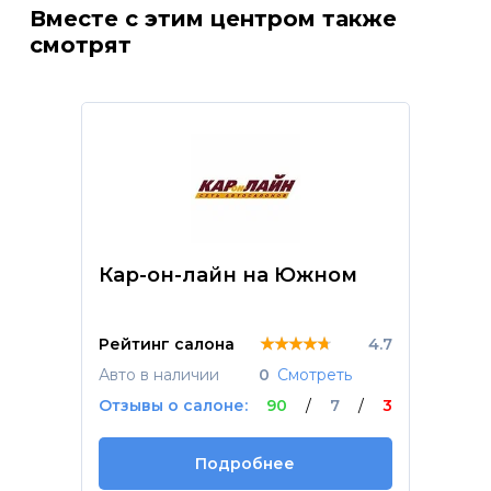
условиях. Когда забирал машину, поймал себя на
Вместе с этим центром также
мысли, что ребята, пока общались, обсуждали
смотрят
некоторые моменты, стали мне как родные. Если
меня кто нибудь спросит про рекомендацию, то
однозначно ДА. Ребята, огромный Вам Респект и
СПАСИБО!!!
Кар-он-лайн на Южном
★★★★★
★★★★★
★★★★★
Рейтинг салона
4.7
Авто в наличии
0
Смотреть
Отзывы о салоне:
90
/
7
/
3
Подробнее