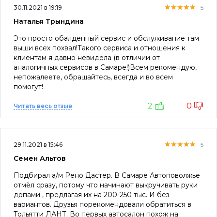
★★★★★
★★★★★
★★★★★
30.11.2021 в 19:19
5
Наталья Трындина
Это просто обалденный сервис и обслуживание там
выши всех похвал!Такого сервиса и отношения к
клиентам я давно невидела (в отличии от
аналогичных сервисов в Самаре!)Всем рекомендую,
непожалеете, обращайтесь, всегда и во всем
помогут!
2
0
Читать весь отзыв
★★★★★
★★★★★
★★★★★
29.11.2021 в 15:46
5
Семен Альтов
Подбирал а/м Рено Дастер. В Самаре Автоповолжье
отмёл сразу, потому что начинают выкручивать руки
допами , предлагая их на 200-250 тыс. И без
вариантов. Друзья порекомендовали обратиться в
Тольятти ЛАНТ. Во первых автосалон похож на