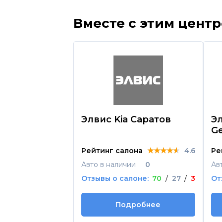
Вместе с этим цент
Элвис Kia Саратов
Э
Ge
★★★★★
★★★★★
★★★★★
Рейтинг салона
4.6
Ре
Авто в наличии
0
Ав
Отзывы о салоне:
70
/
27
/
3
От
Подробнее