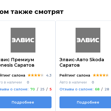
ром также смотрят
лвис Премиум
Элвис-Авто Skoda
nesis Саратов
Саратов
★★★★★
★★★★★
★★★★★
★★★★★
★★★★★
★★★★★
йтинг салона
4.3
Рейтинг салона
то в наличии
0
Авто в наличии
0
зывы о салоне:
70
/
25
/
5
Отзывы о салоне:
68
/
28
Подробнее
Подробнее