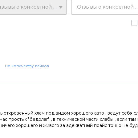
Отзывы о конкретной модели
Отзывы о конкретной у
По количеству лайков
ть откровенный хлам под видом хорошего авто , ведут себя 
ас простых "бедолаг" , в технической части слабы , если там 
держитесь подальше от трейд-ина , ничего хорошего и живого за адекватный прайс точно не