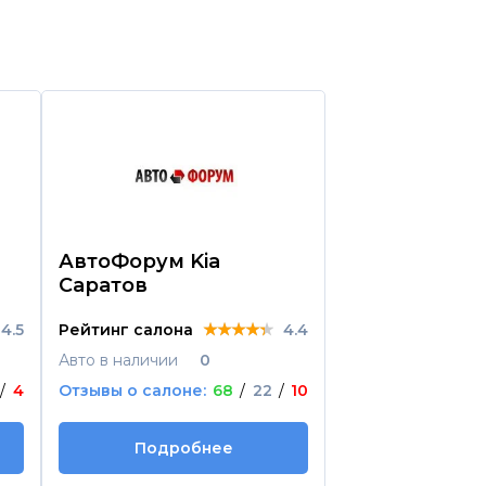
АвтоФорум Kia
Автомобиль
Саратов
дилер Гросс
★★★★★
★★★★★
★★★★★
4.5
Рейтинг салона
4.4
Рейтинг салона
Авто в наличии
0
Авто в наличии
/
4
Отзывы о салоне:
68
/
22
/
10
Отзывы о салоне
Подробнее
Подроб