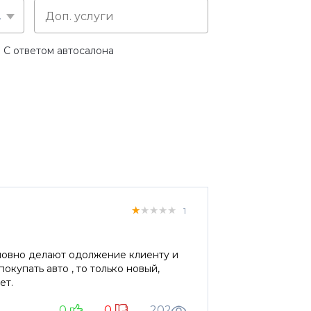
слуге
С ответом автосалона
★★★★★
★★★★★
★★★★★
1
словно делают одолжение клиенту и
покупать авто , то только новый,
 будет.
0
0
202