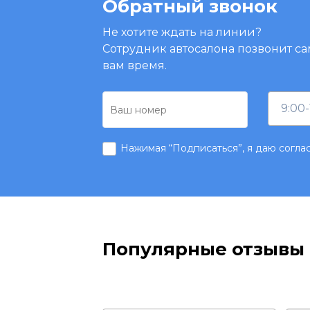
Обратный звонок
Не хотите ждать на линии?
Сотрудник автосалона позвонит са
вам время.
9:00-
Нажимая “Подписаться”, я даю согла
Популярные отзывы