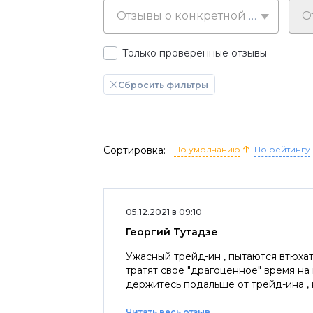
Отзывы о конкретной марке
Только проверенные отзывы
Сбросить фильтры
Сортировка:
По умолчанию
По рейтингу
05.12.2021 в 09:10
Георгий Тутадзе
Ужасный трейд-ин , пытаются втюха
тратят свое "драгоценное" время на н
Читать весь отзыв