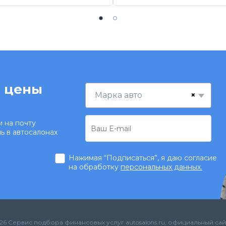
 цены
×
Марка авто
 на почту
ь в автосалонах
Нажимая “Подписаться”, я даю согласие
на обработку
персональных данных.
26 Сервис подбора финансовых услуг autosalons.ru, официальный сай