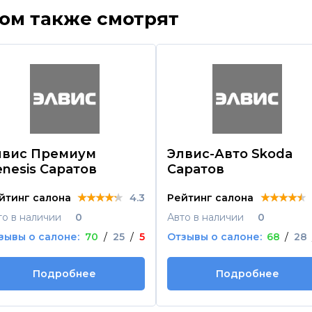
ром также смотрят
лвис Премиум
Элвис-Авто Skoda
nesis Саратов
Саратов
★★★★★
★★★★★
★★★★★
★★★★★
★★★★★
★★★★★
йтинг салона
4.3
Рейтинг салона
то в наличии
0
Авто в наличии
0
зывы о салоне:
70
/
25
/
5
Отзывы о салоне:
68
/
28
Подробнее
Подробнее