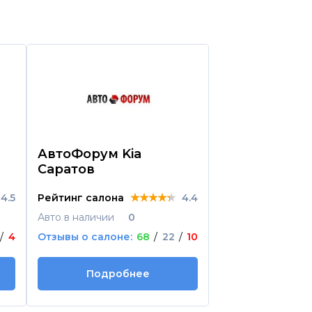
АвтоФорум Kia
Автомобиль
Саратов
дилер Гросс
★★★★★
★★★★★
★★★★★
4.5
Рейтинг салона
4.4
Рейтинг салона
Авто в наличии
0
Авто в наличии
/
4
Отзывы о салоне:
68
/
22
/
10
Отзывы о салоне
Подробнее
Подроб