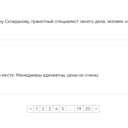
Складанову, грамотный специалист своего дела, человек на 
 месте. Менеджеры адекватны, цены не очень(.
<
1
2
3
4
5
…
19
20
>