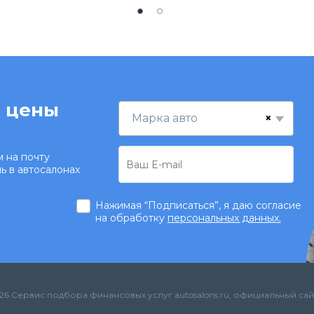
 цены
×
Марка авто
 на почту
ь в автосалонах
Нажимая “Подписаться”, я даю согласие
на обработку
персональных данных.
26 Сервис подбора финансовых услуг autosalons.ru, официальный сай