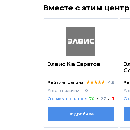
Вместе с этим цент
Элвис Kia Саратов
Э
Ge
★★★★★
★★★★★
★★★★★
Рейтинг салона
4.6
Ре
Авто в наличии
0
Ав
Отзывы о салоне:
70
/
27
/
3
От
Подробнее