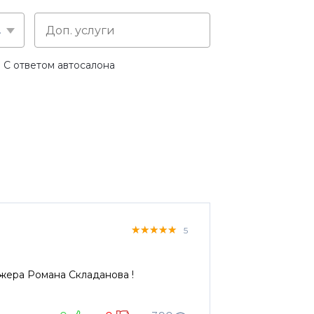
слуге
С ответом автосалона
★★★★★
★★★★★
★★★★★
5
жера Романа Складанова !