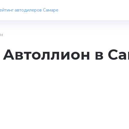
ейтинг автодилеров Самаре
он
 Автоллион в С