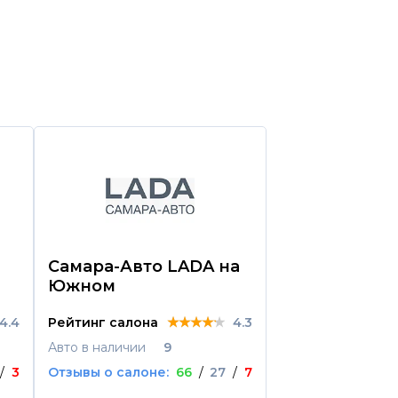
Самара-Авто LADA на
Kia Центр С
Южном
Мехзавод
★★★★★
★★★★★
★★★★★
4.4
Рейтинг салона
4.3
Рейтинг салона
Авто в наличии
9
Авто в наличии
/
3
Отзывы о салоне:
66
/
27
/
7
Отзывы о салоне