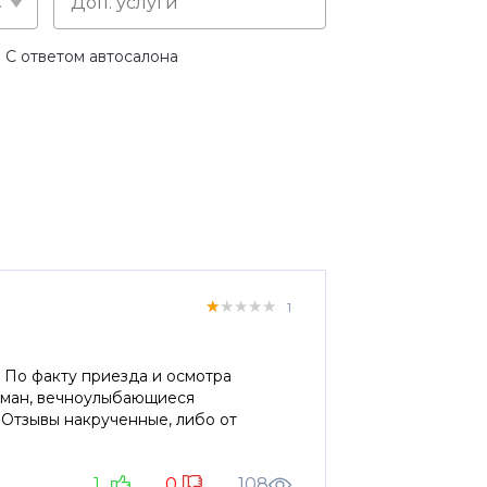
слуге
С ответом автосалона
★★★★★
★★★★★
★★★★★
1
. По факту приезда и осмотра
 обман, вечноулыбающиеся
. Отзывы накрученные, либо от
1
0
108