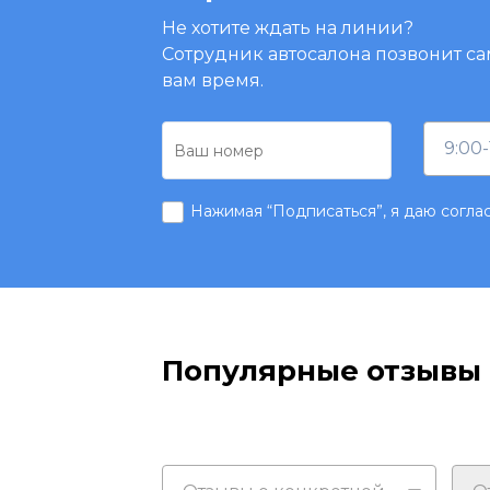
Не хотите ждать на линии?
Сотрудник автосалона позвонит са
вам время.
9:00-
Нажимая “Подписаться”, я даю согла
Популярные отзывы