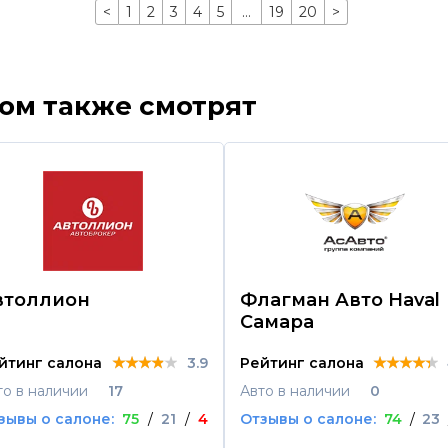
<
1
2
3
4
5
…
19
20
>
ром также смотрят
втоллион
Флагман Авто Haval
Самара
★★★★★
★★★★★
★★★★★
★★★★★
★★★★★
★★★★★
йтинг салона
3.9
Рейтинг салона
то в наличии
17
Авто в наличии
0
зывы о салоне:
75
/
21
/
4
Отзывы о салоне:
74
/
23