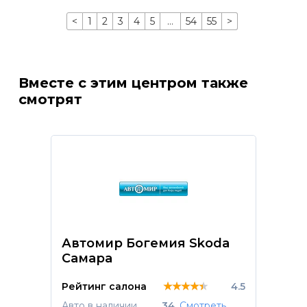
<
1
2
3
4
5
…
54
55
>
Вместе с этим центром также
смотрят
Автомир Богемия Skoda
Самара
★★★★★
★★★★★
★★★★★
Рейтинг салона
4.5
Авто в наличии
34
Смотреть