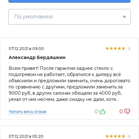
По умолчанию
★★★★★
★★★★★
★★★★★
07.12.2021 в 09:00
5
Александр Бердяшкин
Всем привет! После гарантии заднее стекло с
подогревом не работает, обратился к дилеру всё
объяснили и предложили заменить, очень дороговато
по сравнению с другими, предложили заменить за
9000 руб, в других салонах обещали за 4000 руб,
уехал от них несчем, даже скидку не дали, хотя
машину преобрел у них и это заводской брак
0
0
Читать весь отзыв
★★★★★
★★★★★
★★★★★
07.12.2021 в 05:20
5