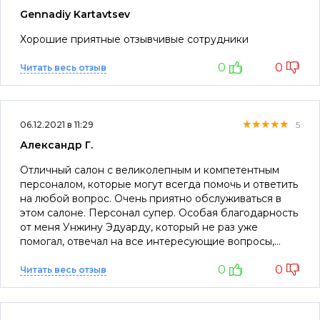
Gennadiy Kartavtsev
Хорошие приятные отзывчивые сотрудники
0
0
Читать весь отзыв
★★★★★
★★★★★
★★★★★
06.12.2021 в 11:29
5
Александр Г.
Отличный салон с великолепным и компетентным
персоналом, которые могут всегда помочь и ответить
на любой вопрос. Очень приятно обслуживаться в
этом салоне. Персонал супер. Особая благодарность
от меня Унжину Эдуарду, который не раз уже
помогал, отвечал на все интересующие вопросы,
подробно рассказывал обо всех нюансах, связанных
0
0
с автомобилем. СПАСИБО!!!
Читать весь отзыв