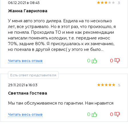
★★★★★
★★★★★
★★★★★
06.12.2021 в 08:45
3
Жанна Гаврилова
У меня авто этого дилера. Ездила на то несколько
лет, все устраивало. Но в этот раз, что произошло, я
не поняла. Проходила ТО и мне как рекомендации
написали поменять колодки, т.е. передние износ
70%, задние 80%. Я прислушалась к их замечанию,
но поехала в другой сервис( у этого не было
свободного времени на выходные). так в другом
0
0
сервисе мне сказали, что с моими колодками все в
Читать весь отзыв
ажуре, ничего не стоит менять. К тому же передние
колодки я меня в апреле, а ТО проходила в октябре.
Есть ответ представителя
Так, что это было я так и не понимаю и остаюсь в
полном неведении. Для чего были рекомендации????
★★★★★
★★★★★
★★★★★
29.11.2021 в 16:03
5
теперь,думаю как быть и как доверять этому сервису.
Светлана Гостева
Мы там обслуживаемся по гарантии. Нам нравится
0
0
Читать весь отзыв