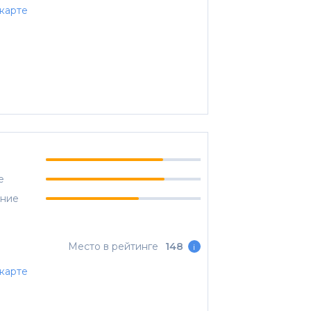
карте
е
ание
Место в рейтинге
148
i
карте