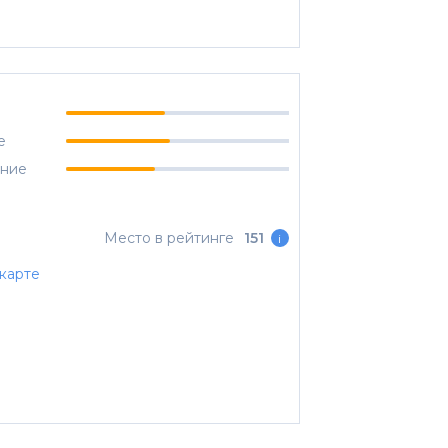
е
ание
Место в рейтинге
151
i
карте