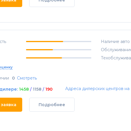
 заявка
Подробнее
сть
Наличие авто
Обслуживани
Техобслужив
оценку
ичии
0
Смотреть
Адреса дилерских центров на 
 дилере:
1458
/
1158
/
190
 заявка
Подробнее