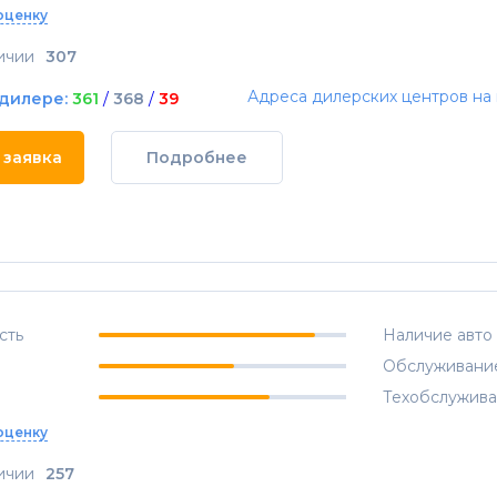
оценку
ичии
307
Адреса дилерских центров на 
 дилере:
361
/
368
/
39
 заявка
Подробнее
сть
Наличие авто
Обслуживани
Техобслужив
оценку
ичии
257