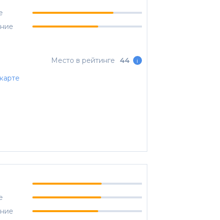
е
ание
Место в рейтинге
44
i
карте
е
ание