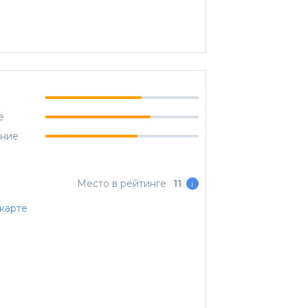
е
ание
Место в рейтинге
11
i
карте