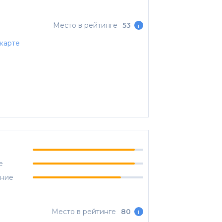
Место в рейтинге
53
i
карте
е
ание
Место в рейтинге
80
i