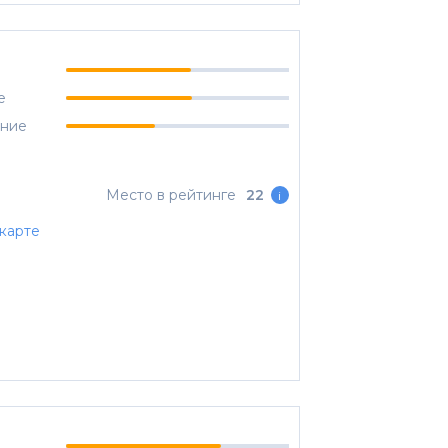
е
ание
Место в рейтинге
22
i
карте