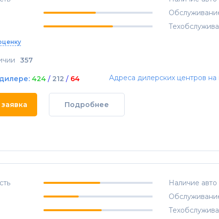
Обслуживани
Техобслужив
оценку
ичии
357
Адреса дилерских центров на 
 дилере:
424
/
212
/
64
 заявка
Подробнее
сть
Наличие авто
Обслуживани
Техобслужив