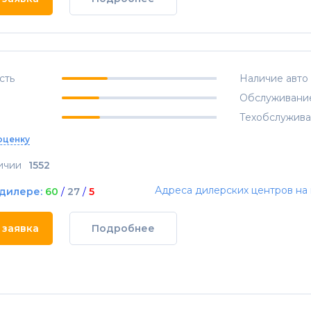
сть
Наличие авто
Обслуживани
Техобслужив
оценку
ичии
1552
Адреса дилерских центров на 
 дилере:
60
/
27
/
5
 заявка
Подробнее