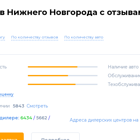
в Нижнего Новгорода с отзыва
нгу
По количеству отзывов
По количеству авто
сть
Наличие авто
Обслуживани
Техобслужив
оценку
ичии
5843
Смотреть
 дилере:
6434
/
5662
/
Адреса дилерских центров на 