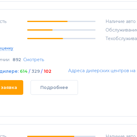
сть
Наличие авто
Обслуживани
Техобслужив
оценку
ичии
892
Смотреть
Адреса дилерских центров на 
 дилере:
614
/
329
/
102
 заявка
Подробнее
сть
Наличие авто