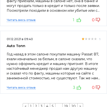
факту приехали, машины в салоне нет, она в банке и
могут продать только в кредит и только после заявки.
Посмотрели походили в основном или убитые или с
завышенной ценой. На последок менеджер сказал,
1
0
что реальные машины которые продаются есть
Читать весь отзыв
только на авто ру. Так, что думайте сами, стоит ли
связаться с этой "конторой".
★★★★★
★★★★★
★★★★★
01.12.2021 в 09:40
1
Auto Tonn
Год назад в этом салоне покупали машину Passat B7,
ехали изначально за белым, в салоне сказали, что
нужно оформить кредит и машину пригонят. В итоге
настойчивый менеджер продал нам другую машину
и сказал что по факту, машины которые на сайте с
заниженной стоимостью, не существуют. Так же нам
пообещали резину, когда придёт контейнер, но так
3
0
никто и не перезвонил. Сегодня увидев объявление
Читать весь отзыв
suzuki Swift с ценой ниже рыночной, мы 2 раза
позвонили по номеру коллцентра,где молодой
человек по имени Глеб сказал:"До 21.00 вы можете
<
1
2
3
4
5
…
19
20
>
подъехать и посмотреть машину". Мы ещё раз