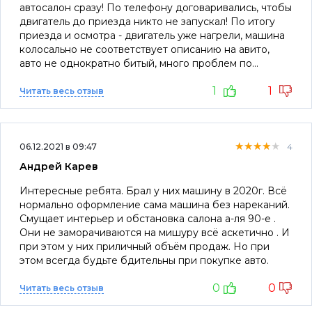
автосалон сразу! По телефону договаривались, чтобы
двигатель до приезда никто не запускал! По итогу
приезда и осмотра - двигатель уже нагрели, машина
колосально не соответствует описанию на авито,
авто не однократно битый, много проблем по
электрике, и это все до заезда даже на осмотр на
1
1
СТО! О вопросецены вообще отдельный вопрос! За
Читать весь отзыв
наличку ребята поднимают ценник на 10-15%, при
всех недостатках авто и не ликвидности его на
вторичном рынке! О том, что цена указана в
★★★★★
★★★★★
★★★★★
объявлении кредитная, а за наличку дороже, нужно
06.12.2021 в 09:47
4
указывать! Очень плохое впечатление о таком салоне!
Андрей Карев
Негативные отзывы на авито удаляют!!!! Позор!!! Не
занимайтесь ерундой, идите на завод работать, а не
Интересные ребята. Брал у них машину в 2020г. Всё
людей обманывать!
нормально оформление сама машина без нареканий.
Смущает интерьер и обстановка салона а-ля 90-е .
Они не заморачиваются на мишуру всё аскетично . И
при этом у них приличный объём продаж. Но при
этом всегда будьте бдительны при покупке авто.
0
0
Читать весь отзыв