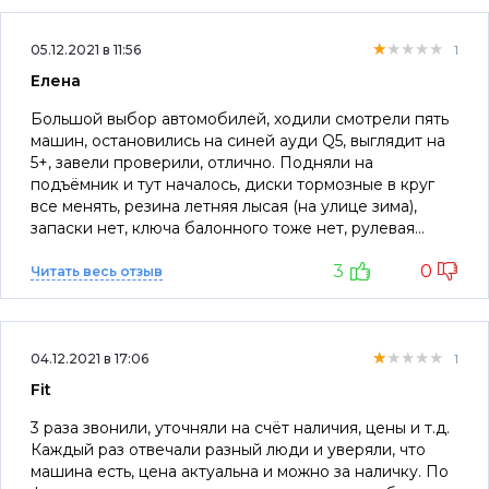
★★★★★
★★★★★
★★★★★
05.12.2021 в 11:56
1
Елена
Большой выбор автомобилей, ходили смотрели пять
машин, остановились на синей ауди Q5, выглядит на
5+, завели проверили, отлично. Подняли на
подъёмник и тут началось, диски тормозные в круг
все менять, резина летняя лысая (на улице зима),
запаски нет, ключа балонного тоже нет, рулевая
рейка разбита, было ДТП (наезд на стоящую ам),
3
0
габарит (реснички) передний правый не работает,
Читать весь отзыв
машина 2015 года в объявлении цена 1599000,
сторговались на скидку в 30тр, пришёл менеджер,
сказал окончательная цена со скидкой будет
★★★★★
★★★★★
★★★★★
1770000!!!!!! Соответственно мы уехали. Отзывы
04.12.2021 в 17:06
1
отрицательные на официальном сайте не
Fit
публикуются.
3 раза звонили, уточняли на счёт наличия, цены и т.д.
Каждый раз отвечали разный люди и уверяли, что
машина есть, цена актуальна и можно за наличку. По