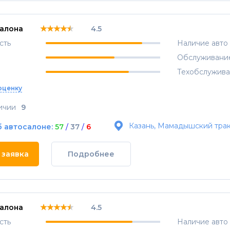
★★★★★
★★★★★
★★★★★
салона
4.5
сть
Наличие авто
Обслуживани
Техобслужив
оценку
ичии
9
Казань, Мамадышский трак
б автосалоне:
57
/
37
/
6
 заявка
Подробнее
★★★★★
★★★★★
★★★★★
салона
4.5
сть
Наличие авто