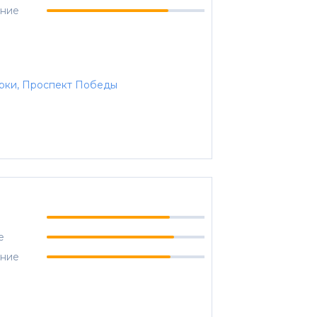
ание
 Горки, Проспект Победы
е
ание