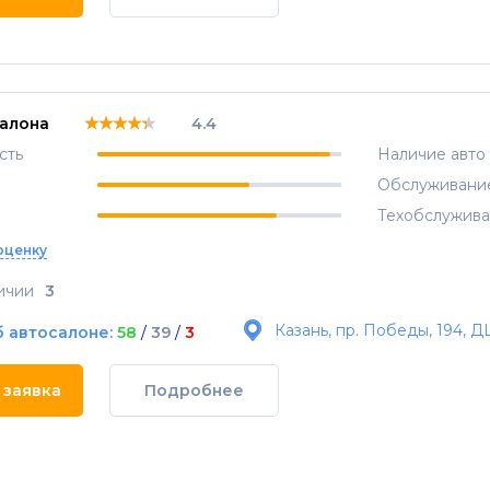
★★★★★
★★★★★
★★★★★
салона
4.4
сть
Наличие авто
Обслуживани
Техобслужив
оценку
ичии
3
Казань, пр. Победы, 194, Д
б автосалоне:
58
/
39
/
3
 заявка
Подробнее