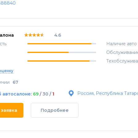
888840
★★★★★
★★★★★
★★★★★
салона
4.6
сть
Наличие авто
Обслуживани
Техобслужив
оценку
ичии
67
Россия, Республика Татарс
б автосалоне:
69
/
30
/
1
 заявка
Подробнее