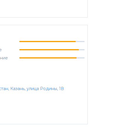
е
ание
тан, Казань, улица Родины, 1В