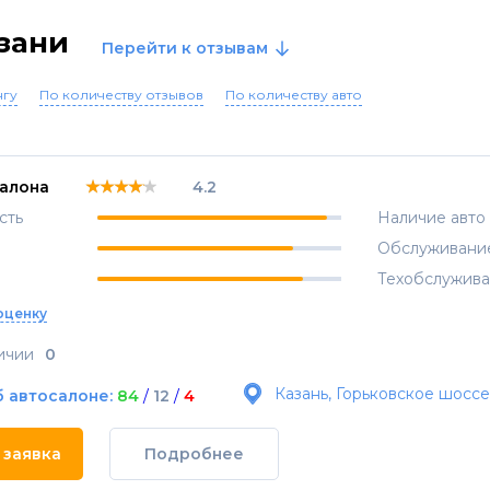
азани
Перейти к отзывам
нгу
По количеству отзывов
По количеству авто
★★★★★
★★★★★
★★★★★
салона
4.2
сть
Наличие авто
Обслуживани
Техобслужив
оценку
ичии
0
Казань, Горьковское шоссе. д
б автосалоне:
84
/
12
/
4
 заявка
Подробнее