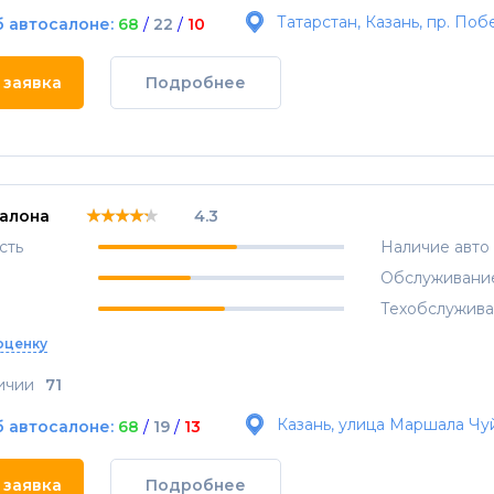
Татарстан, Казань, пр. Поб
б автосалоне:
68
/
22
/
10
 заявка
Подробнее
★★★★★
★★★★★
★★★★★
салона
4.3
сть
Наличие авто
Обслуживани
Техобслужив
оценку
ичии
71
Казань, улица Маршала Чу
б автосалоне:
68
/
19
/
13
 заявка
Подробнее