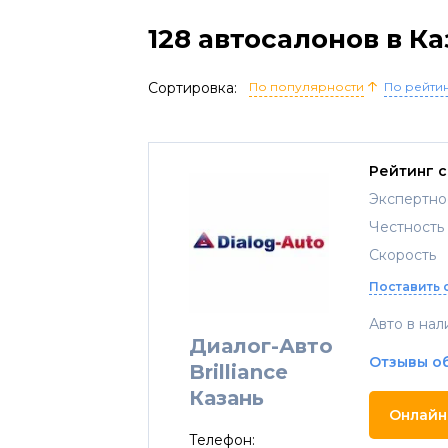
128 автосалонов в К
Сортировка:
По популярности
По рейти
Рейтинг 
Экспертно
Честность
Скорость
Поставить 
Авто в нал
Диалог-Авто
Отзывы о
Brilliance
Казань
Онлайн
Телефон: