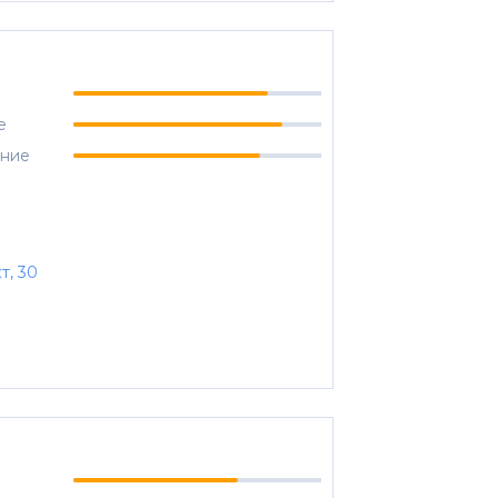
е
ание
т, 30