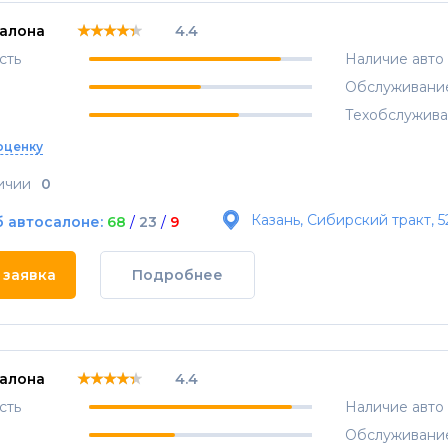
★★★★★
★★★★★
★★★★★
салона
4.4
сть
Наличие авто
Обслуживани
Техобслужив
оценку
ичии
0
Казань, Сибирский тракт, 5
б автосалоне:
68
/
23
/
9
 заявка
Подробнее
★★★★★
★★★★★
★★★★★
салона
4.4
сть
Наличие авто
Обслуживани