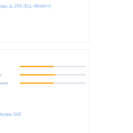
еды, д. 206 (БЦ «Визит»)
е
ание
йкова, 54Б