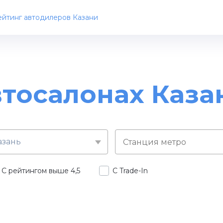
йтинг автодилеров Казани
втосалонах Каза
азань
С рейтингом выше 4,5
С Trade-In