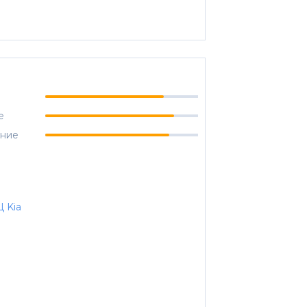
е
ание
Ц Kia