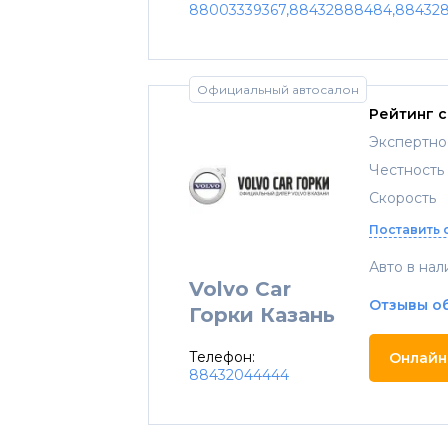
88003339367,88432888484,88432
Официальный автосалон
Рейтинг 
Экспертно
Честность
Скорость
Поставить 
Авто в нал
Volvo Car
Отзывы о
Горки Казань
Телефон:
Онлайн
88432044444