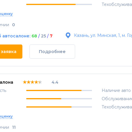
Техобслужив
оценку
ичии
0
Казань, ул. Минская, 1, м.
б автосалоне:
68
/
25
/
7
 заявка
Подробнее
★★★★★
★★★★★
★★★★★
салона
4.4
сть
Наличие авто
Обслуживани
Техобслужив
оценку
ичии
11