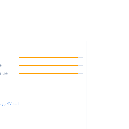
е
ание
. 47, к. 1