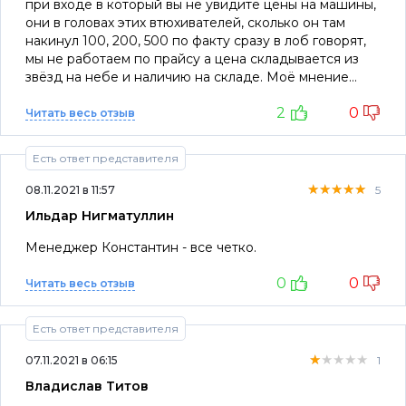
при входе в который вы не увидите цены на машины,
они в головах этих втюхивателей, сколько он там
накинул 100, 200, 500 по факту сразу в лоб говорят,
мы не работаем по прайсу а цена складывается из
звёзд на небе и наличию на складе. Моё мнение
надо дать обсохнуть этим автосалонам, обноглели
2
0
уже совсем если хотите купить машину подождите
Читать весь отзыв
пол года - год, а то уже эта наглость не лезет нив
какие ворота
Есть ответ представителя
★★★★★
★★★★★
★★★★★
08.11.2021 в 11:57
5
Ильдар Нигматуллин
Менеджер Константин - все четко.
0
0
Читать весь отзыв
Есть ответ представителя
★★★★★
★★★★★
★★★★★
07.11.2021 в 06:15
1
Владислав Титов