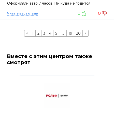
Оформляли авто 7 часов. Ни куда не годится
0
0
Читать весь отзыв
<
1
2
3
4
5
…
19
20
>
Вместе с этим центром также
смотрят