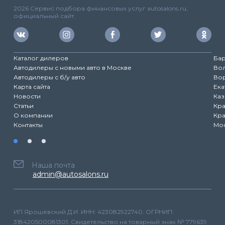
2026 Сервис подбора финансовых услуг autosalons.ru,
официальный сайт.
Каталог дилеров
Ба
Автодилеры с новыми авто в Москве
Во
Автодилеры с б/у авто
Во
Карта сайта
Ека
Новости
Каз
Статьи
Кр
О компании
Кр
Контакты
Мо
Наша почта
admin@autosalons.ru
ИП Ярошевский Д.И. ИНН: 423082922740. ОГРНИП:
318420500081301. Свидетельство на товарный знак № 779639