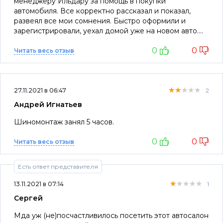
менеджеру Ильдару за помощь в покупки
автомобиля. Все корректно рассказал и показал,
развеял все мои сомнения. Быстро оформили и
зарегистрировали, уехал домой уже на новом авто.
Спасибо большое!
0
0
Читать весь отзыв
★★★★★
★★★★★
★★★★★
27.11.2021 в 06:47
2
Андрей Игнатьев
Шиномонтаж занял 5 часов.
0
0
Читать весь отзыв
Есть ответ представителя
★★★★★
★★★★★
★★★★★
13.11.2021 в 07:14
1
Сергей
Мда уж (не)посчастливилось посетить этот автосалон