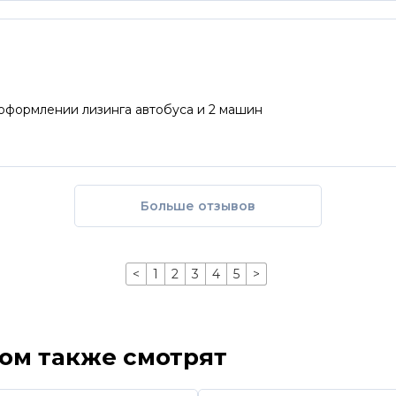
Спасибо за качественную помощь в оформлении лизинга автобуса и 2 машин
Больше отзывов
<
1
2
3
4
5
>
ром также смотрят