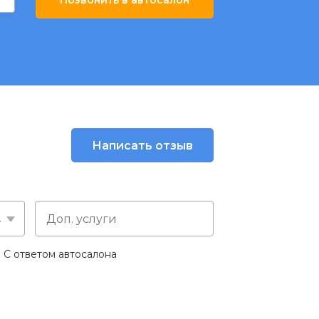
Написать отзыв
слуге
С ответом автосалона