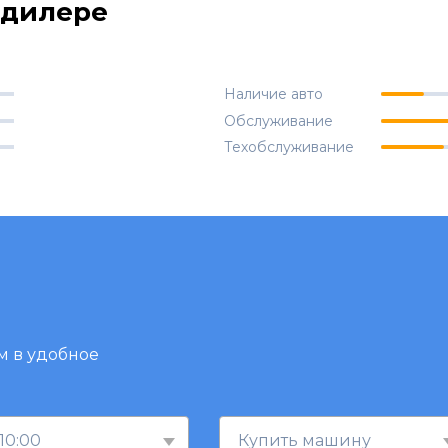
одилере
Наличие авто
Обслуживание
Техобслуживание
м в удобное
10:00
Купить машину