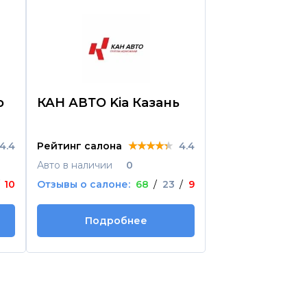
о
КАН АВТО Kia Казань
КАН АВТО L
Казань
★★★★★
★★★★★
★★★★★
4.4
Рейтинг салона
4.4
Рейтинг салона
Авто в наличии
0
Авто в наличии
10
Отзывы о салоне:
68
/
23
/
9
Отзывы о салоне
Подробнее
Подроб