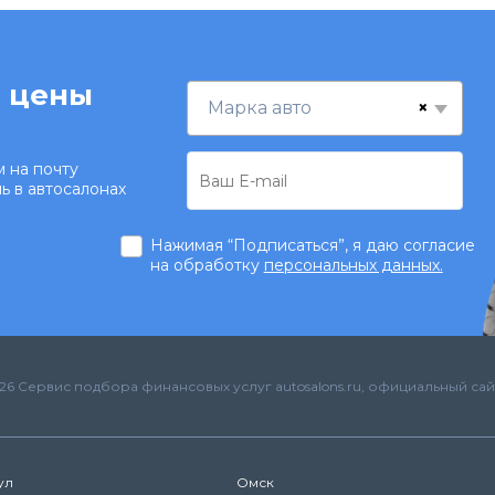
 цены
×
Марка авто
 на почту
ь в автосалонах
Нажимая “Подписаться”, я даю согласие
на обработку
персональных данных.
26 Сервис подбора финансовых услуг autosalons.ru, официальный сай
ул
Омск