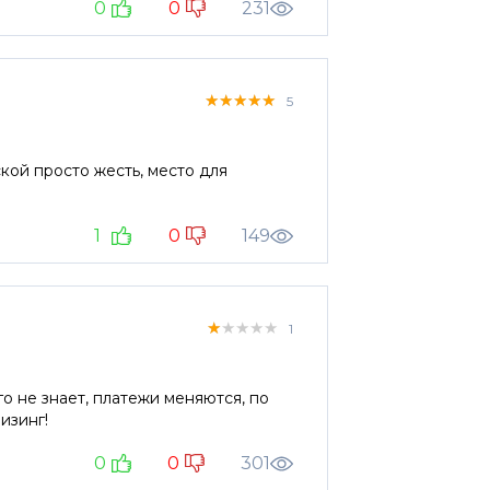
0
0
231
★★★★★
★★★★★
★★★★★
5
кой просто жесть, место для
1
0
149
★★★★★
★★★★★
★★★★★
1
о не знает, платежи меняются, по
 в ВТБ Лизинг!
0
0
301