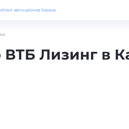
йтинг автосалонов Казани
инг
 ВТБ Лизинг в К