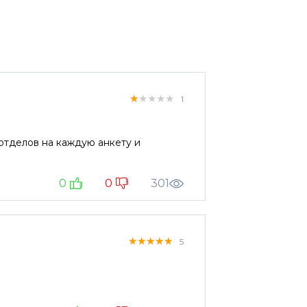
★★★★★
★★★★★
★★★★★
1
 отделов на каждую анкету и
0
0
301
★★★★★
★★★★★
★★★★★
5