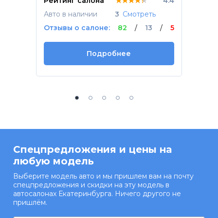
★★★★★
★★★★★
★★★★★
Рейтинг салона
4.4
Авто в наличии
3
Смотреть
Отзывы о салоне:
82
/
13
/
5
Подробнее
Спецпредложения и цены на
любую модель
Выберите модель авто и мы пришлем вам на почту
спецпредложения и скидки на эту модель в
автосалонах Екатеринбурга. Ничего другого не
пришлём.