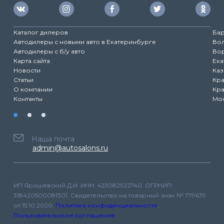
Каталог дилеров
Ба
Автодилеры с новыми авто в Екатеринбурге
Во
Автодилеры с б/у авто
Во
Карта сайта
Ека
Новости
Каз
Статьи
Кр
О компании
Кр
Контакты
Мо
Наша почта
admin@autosalons.ru
ИП Ярошевский Д.И. ИНН: 423082922740. ОГРНИП:
318420500081301. Свидетельство на товарный знак № 779639
от 15.10.2020.
Политика конфиденциальности
,
Пользовательское соглашение