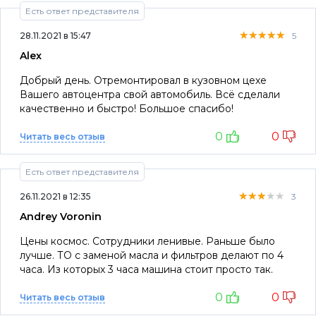
не перестаю удивляться, что качество обслуживание
Есть ответ представителя
не меняется. Доверяйте свой автомобиль
профессионалам!
★★★★★
★★★★★
★★★★★
28.11.2021 в 15:47
5
Alex
Добрый день. Отремонтировал в кузовном цехе
Вашего автоцентра свой автомобиль. Всё сделали
качественно и быстро! Большое спасибо!
0
0
Читать весь отзыв
Есть ответ представителя
★★★★★
★★★★★
★★★★★
26.11.2021 в 12:35
3
Andrey Voronin
Цены космос. Сотрудники ленивые. Раньше было
лучше. ТО с заменой масла и фильтров делают по 4
часа. Из которых 3 часа машина стоит просто так.
0
0
Читать весь отзыв