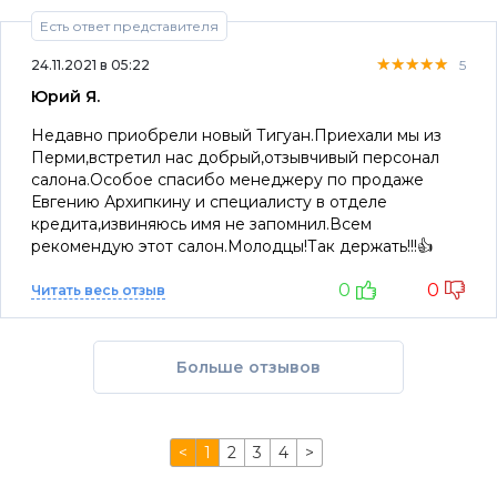
Есть ответ представителя
★★★★★
★★★★★
★★★★★
24.11.2021 в 05:22
5
Юрий Я.
Недавно приобрели новый Тигуан.Приехали мы из
Перми,встретил нас добрый,отзывчивый персонал
салона.Особое спасибо менеджеру по продаже
Евгению Архипкину и специалисту в отделе
кредита,извиняюсь имя не запомнил.Всем
рекомендую этот салон.Молодцы!Так держать!!!👍
0
0
Читать весь отзыв
Больше отзывов
<
1
2
3
4
>