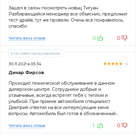
Зашел в салон посмотреть новыц Тигуан.
Разбирающийся менеджер все объяснио, предложил
тест-драйв, тут же провели. Очень все понравилось,
спасибо
0
0
Читать весь отзыв
Есть ответ представителя
★★★★★
★★★★★
★★★★★
30.11.2021 в 05:34
5
Динар Фирсов
Проходил технической обслуживание в данном
дилерском центре. Сотрудники добрые и
отзывчивые, всегда встретят тебя с теплом и
улыбкой. При приеме автомобиля специалист
Дмитрий ответил на все интересующие меня
вопросы. Автомобиль был готов в обозначенный
срок, старые запчасти положили в фирменный пакет.
1
0
Приятно осознавать что ребята подходят к работе
Читать весь отзыв
качественно. На ТО уже не первый раз и каждое ТО