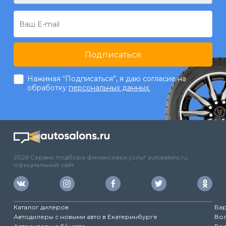
Подписаться
Нажимая “Подписаться”, я даю согласие на
обработку
персональных данных.
2026 Сервис подбора финансовых услуг autosalons.ru,
официальный сайт.
Каталог дилеров
Ба
Автодилеры с новыми авто в Екатеринбурге
Во