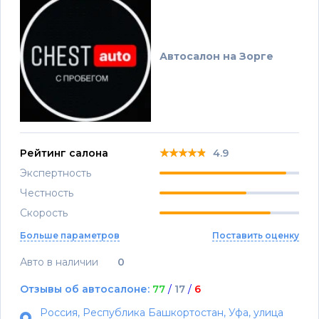
Автосалон на Зорге
★★★★★
★★★★★
★★★★★
Рейтинг салона
4.9
Экспертность
Честность
Скорость
Больше параметров
Поставить оценку
Авто в наличии
0
Отзывы об автосалоне:
77
/
17
/
6
Россия, Республика Башкортостан, Уфа, улица