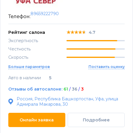
89659222790
Телефон:
★★★★★
★★★★★
★★★★★
Рейтинг салона
4.7
Экспертность
Честность
Скорость
Больше параметров
Поставить оценку
Авто в наличии
5
Отзывы об автосалоне:
61
/
36
/
3
Россия, Республика Башкортостан, Уфа, улица
Адмирала Макарова, 30
Онлайн заявка
Подробнее