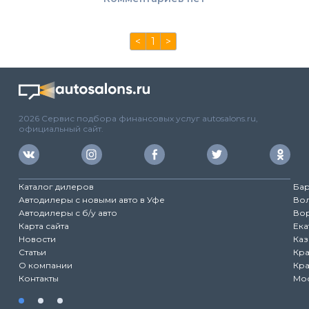
<
1
>
2026 Сервис подбора финансовых услуг autosalons.ru,
официальный сайт.
Каталог дилеров
Ба
Автодилеры с новыми авто в Уфе
Во
Автодилеры с б/у авто
Во
Карта сайта
Ека
Новости
Каз
Статьи
Кр
О компании
Кр
Контакты
Мо