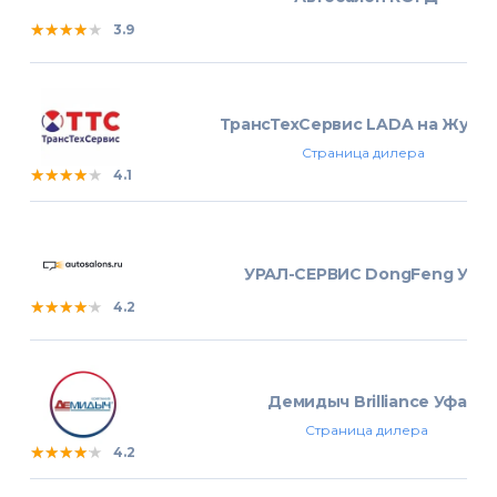
★★★★★
★★★★★
★★★★★
3.9
ТрансТехСервис LADA на Жуко
Страница дилера
★★★★★
★★★★★
★★★★★
4.1
УРАЛ-СЕРВИС DongFeng Уфа
★★★★★
★★★★★
★★★★★
4.2
Демидыч Brilliance Уфа
Страница дилера
★★★★★
★★★★★
★★★★★
4.2