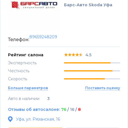
Барс-Авто Skoda Уфа
89659248209
Телефон:
★★★★★
★★★★★
★★★★★
Рейтинг салона
4.5
Экспертность
Честность
Скорость
Больше параметров
Поставить оценку
Авто в наличии
3
Отзывы об автосалоне:
76
/
16
/
8
Уфа, ул. Рязанская, 16