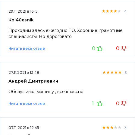
★★★★★
★★★★★
★★★★★
29.11.2021 в 16:15
4
Kol40esnik
Проходим здесь ежегодно ТО. Хорошие, грамотные
специалисты. Но дороговато.
0
0
Читать весь отзыв
★★★★★
★★★★★
★★★★★
27.11.2021 в 13:48
5
Андрей Дмитриевич
Обслуживал машину , все классно.
1
0
Читать весь отзыв
★★★★★
★★★★★
★★★★★
07.11.2021 в 12:45
3