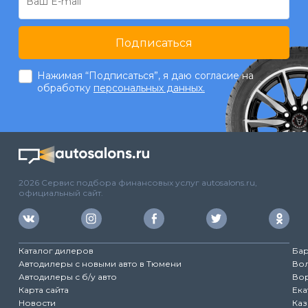
Подписаться
Нажимая “Подписаться”, я даю согласие на
обработку
персональных данных.
2026 Сервис подбора финансовых услуг autosalons.ru,
официальный сайт.
Каталог дилеров
Ба
Автодилеры с новыми авто в Тюмени
Во
Автодилеры с б/у авто
Во
Карта сайта
Ека
Новости
Каз