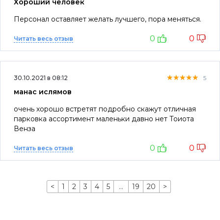
Хороший человек
Персонал оставляет желать лучшего, пора меняться.
0
0
Читать весь отзыв
★★★★★
★★★★★
★★★★★
30.10.2021 в 08:12
5
манас ислямов
очень хорошо встретят подробно скажут отличная
парковка ассортимент маленьки давно нет Тоиота
Венза
0
0
Читать весь отзыв
<
1
2
3
4
5
…
19
20
>