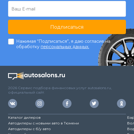
Подписаться
Нажимая “Подписаться”, я даю согласие на
обработку
персональных данных.
2026 Сервис подбора финансовых услуг autosalons.ru,
официальный сайт.
Каталог дилеров
Ба
Автодилеры с новыми авто в Тюмени
Во
Автодилеры с б/у авто
Во