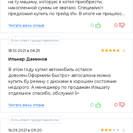
на ту машину, которую я хотел приобрести,
накопленной суммы не хватало. Специалист
предложил купить по трейд-Ин. В итоге не пришлось
брать займ и у меня даже осталась часть
0
0
накопленной суммы.
Читать весь отзыв
Есть ответ представителя
★★★★★
★★★★★
★★★★★
18.10.2021 в 06:25
5
Ильнар Даминов
В этом году купил автомобиль остался
доволен.Оформили быстро+ автосалона можно
купить бу резину с дисками в хорошем состояние
недорого. А менеджеру по продажам Ильшату
отдельное спасибо, обслужил 5+
0
0
Читать весь отзыв
Есть ответ представителя
★★★★★
★★★★★
★★★★★
16.09.2021 в 09:20
3