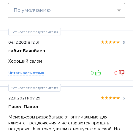
По умолчанию
Есть ответ представителя
★★★★★
★★★★★
★★★★★
04.12.2021 в 12:31
5
габит Баянбаев
Хороший салон
0
0
Читать весь отзыв
Есть ответ представителя
★★★★★
★★★★★
★★★★★
22.11.2021 в 07:29
5
Павел Павел
Менеджеры разрабатывают оптимальные для
клиента предложения и не стараются продать
подороже. К автокредитам отношусь с опаской. Но