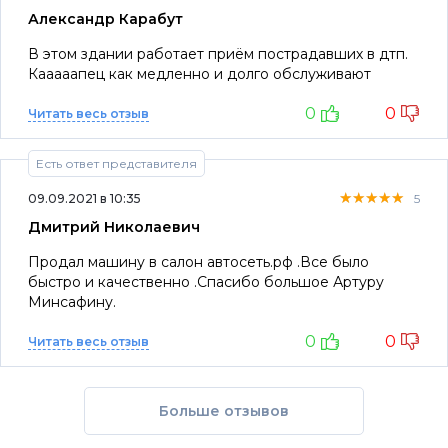
Александр Карабут
В этом здании работает приём пострадавших в дтп.
Кааааапец как медленно и долго обслуживают
0
0
Читать весь отзыв
Есть ответ представителя
★★★★★
★★★★★
★★★★★
09.09.2021 в 10:35
5
Дмитрий Николаевич
Продал машину в салон автосеть.рф .Все было
быстро и качественно .Спасибо большое Артуру
Минсафину.
0
0
Читать весь отзыв
Больше отзывов