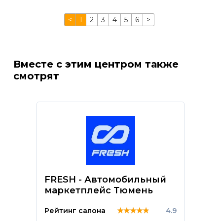
<
1
2
3
4
5
6
>
Вместе с этим центром также
смотрят
FRESH - Автомобильный
маркетплейс Тюмень
★★★★★
★★★★★
★★★★★
Рейтинг салона
4.9