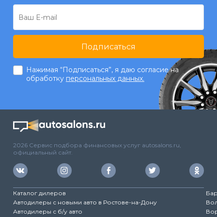
Подписаться
Нажимая “Подписаться”, я даю согласие на
обработку
персональных данных.
2026 Сервис подбора финансовых услуг autosalons.ru,
официальный сайт.
Каталог дилеров
Ба
Автодилеры с новыми авто в Ростове-на-Дону
Во
Автодилеры с б/у авто
Во