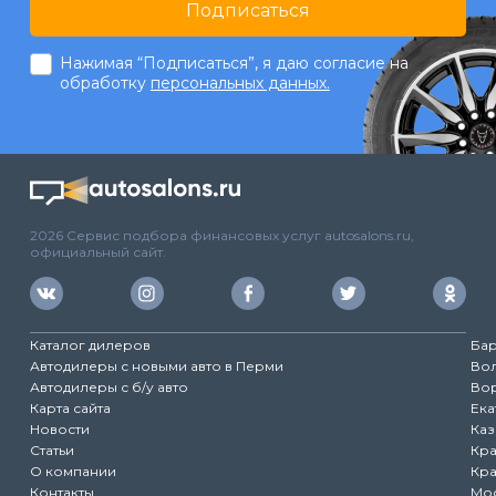
Подписаться
Нажимая “Подписаться”, я даю согласие на
обработку
персональных данных.
2026 Сервис подбора финансовых услуг autosalons.ru,
официальный сайт.
Каталог дилеров
Ба
Автодилеры с новыми авто в Перми
Во
Автодилеры с б/у авто
Во
Карта сайта
Ека
Новости
Каз
Статьи
Кр
О компании
Кр
Контакты
Мо