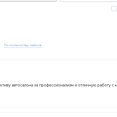
По количеству лайков
ктиву автосалона за профессионализм и отличную работу с к