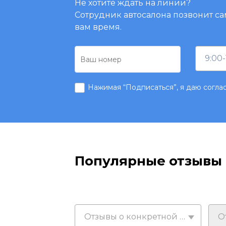
Не хотите ждать на линии?
Сотрудник автосалона позвонит са
вам время.
9:00-
Нажимая “Подписаться”, я даю согла
Популярные отзывы
Отзывы о конкретной марке