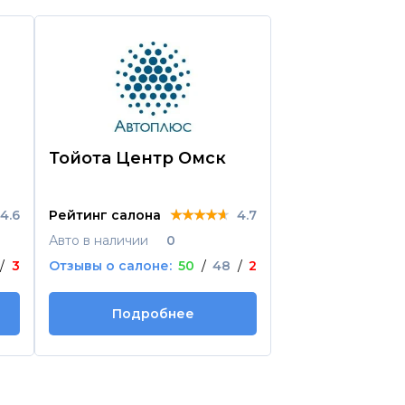
Тойота Центр Омск
КЛЮЧАВТО
Volkswagen
Волгоградск
★★★★★
★★★★★
★★★★★
4.6
Рейтинг салона
4.7
Рейтинг салона
Авто в наличии
0
Авто в наличии
/
3
Отзывы о салоне:
50
/
48
/
2
Отзывы о салоне
Подробнее
Подроб