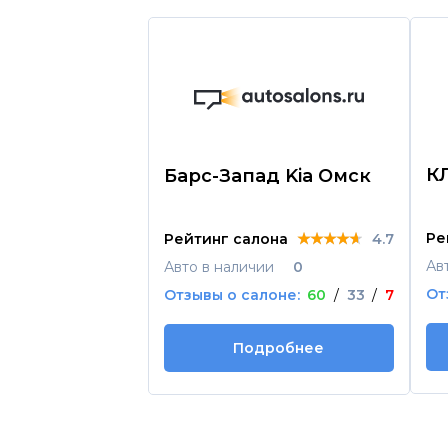
К
Барс-Запад Kia Омск
★★★★★
★★★★★
★★★★★
Ре
Рейтинг салона
4.7
Ав
Авто в наличии
0
От
Отзывы о салоне:
60
/
33
/
7
Подробнее