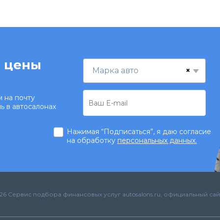
 цены
×
Марка авто
 на почту
ь в автосалонах
Нажимая “Подписаться”, я даю согласие
на обработку
персональных данных.
26 Сервис подбора финансовых услуг autosalons.ru, официальный сай