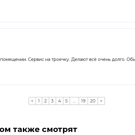
о помещении. Сервис на троечку. Делают всё очень долго. Обы
<
1
2
3
4
5
…
19
20
>
ром также смотрят