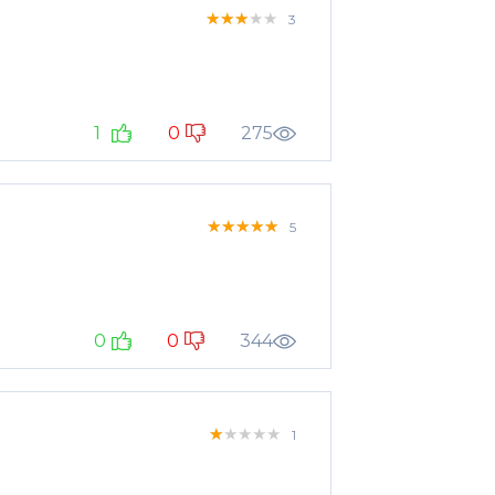
★★★★★
★★★★★
★★★★★
3
1
0
275
★★★★★
★★★★★
★★★★★
5
0
0
344
★★★★★
★★★★★
★★★★★
1