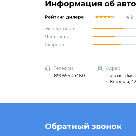
Информация об авт
★★★★★
★★★★★
★★★★★
Рейтинг дилера
4.2
Экспертность
Честность
Скорость
Телефон
Адрес
89059404480
Россия, Омска
я Кордная, 42
Обратный звонок