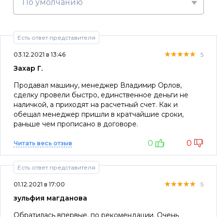
По умолчанию
Есть ответ представителя
★★★★★
★★★★★
★★★★★
03.12.2021 в 13:46
5
Захар Г.
Продавал машину, менеджер Владимир Орлов,
сделку провели быстро, единственное деньги не
наличкой, а приходят на расчетный счет. Как и
обещал менеджер пришли в кратчайшие сроки,
раньше чем прописано в договоре.
0
0
Читать весь отзыв
Есть ответ представителя
★★★★★
★★★★★
★★★★★
01.12.2021 в 17:00
5
зульфия магданова
Обратилась впервые, по рекомендации. Очень