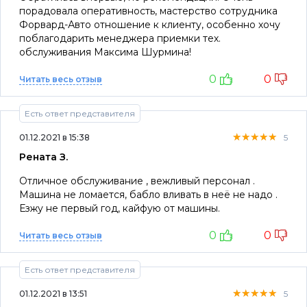
порадовала оперативность, мастерство сотрудника
Форвард-Авто отношение к клиенту, особенно хочу
поблагодарить менеджера приемки тех.
обслуживания Максима Шурмина!
0
0
Читать весь отзыв
Есть ответ представителя
★★★★★
★★★★★
★★★★★
01.12.2021 в 15:38
5
Рената З.
Отличное обслуживание , вежливый персонал .
Машина не ломается, бабло вливать в неё не надо .
Езжу не первый год, кайфую от машины.
0
0
Читать весь отзыв
Есть ответ представителя
★★★★★
★★★★★
★★★★★
01.12.2021 в 13:51
5