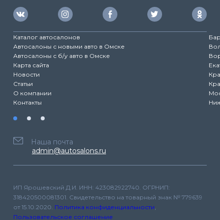
Каталог автосалонов
Ба
Автосалоны с новыми авто в Омске
Во
Автосалоны с б/у авто в Омске
Во
Карта сайта
Ека
Новости
Кр
Статьи
Кр
О компании
Мо
Контакты
Ни
Наша почта
admin@autosalons.ru
ИП Ярошевский Д.И. ИНН: 423082922740. ОГРНИП:
318420500081301. Свидетельство на товарный знак № 779639
от 15.10.2020.
Политика конфиденциальности
,
Пользовательское соглашение