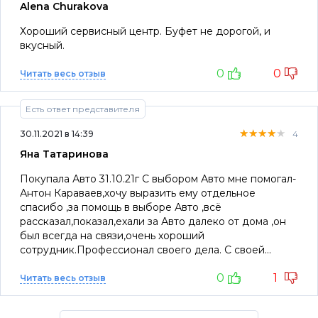
Alena Churakova
Хороший сервисный центр. Буфет не дорогой, и
вкусный.
0
0
Читать весь отзыв
Есть ответ представителя
★★★★★
★★★★★
★★★★★
30.11.2021 в 14:39
4
Яна Татаринова
Покупала Авто 31.10.21г С выбором Авто мне помогал-
Антон Караваев,хочу выразить ему отдельное
спасибо ,за помощь в выборе Авто ,всё
рассказал,показал,ехали за Авто далеко от дома ,он
был всегда на связи,очень хороший
сотрудник.Профессионал своего дела. С своей
работой справился ,самому автосалону ставлю 4/5
0
1
,объясняю почему - Авто было куплено .По приезду
Читать весь отзыв
домой (900км) Авто сломалось,полетел двигатель.
Было обидно ,мне как девушке тем более, мое