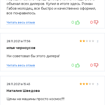
объехал всех дилеров. Купил в итоге здесь. Роман
Габов молодец, все быстро и качественно оформил,
все понравилось.
0
0
Читать весь отзыв
★★★★★
★★★★★
★★★★★
28.11.2021 в 17:56
2
илья черноусов
Ни советовал бы этого дилера!
0
0
Читать весь отзыв
★★★★★
★★★★★
★★★★★
28.11.2021 в 15:45
3
Наталия Шведова
Цены на машины просто космос!!!!