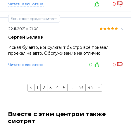
1
0
Читать весь отзыв
Есть ответ представителя
★★★★★
★★★★★
★★★★★
22.11.2021 в 21:08
5
Сергей Беляев
Искал бу авто, консультант быстро всё показал,
проехал на авто. Обслуживание на отлично!
0
0
Читать весь отзыв
<
1
2
3
4
5
…
43
44
>
Вместе с этим центром также
смотрят