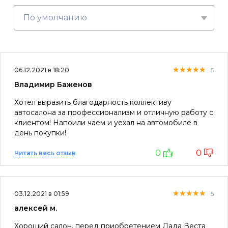
По умолчанию
★★★★★
★★★★★
★★★★★
06.12.2021 в 18:20
5
Владимир Баженов
Хотел выразить благодарность коллективу
автосалона за профессионализм и отличную работу с
клиентом! Напоили чаем и уехал на автомобиле в
день покупки!
0
0
Читать весь отзыв
★★★★★
★★★★★
★★★★★
03.12.2021 в 01:59
5
алексей м.
Хороший салон, перед приобретением Лада Веста