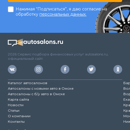
Нажимая “Подписаться”, я даю согласие на
обработку
персональных данных.
2026 Сервис подбора финансовых услуг autosalons.ru,
официальный сайт.
Каталог автосалонов
Ба
Автосалоны с новыми авто в Омске
Во
Автосалоны с б/у авто в Омске
Во
Карта сайта
Ека
Новости
Кр
Статьи
Кр
О компании
Мо
Контакты
Ни