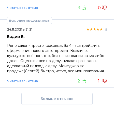
Всем доволен.
3
0
Читать весь отзыв
Есть ответ представителя
★★★★★
★★★★★
★★★★★
24.11.2021 в 21:21
5
Вадим В.
Рено салон- просто красавцы. За 4 часа трейд-ин,
оформление нового авто, кредит. Вежливо,
культурно, всё понятно, без навязывания каких-либо
допов. Оценщик-все по делу, никаких разводов,
адекватный подход к делу. Менеджер по
продаже(Сергей)-быстро, четко, все мои пожелания
без всяких "завтра", "через день" или "а может быть".
2
1
Слышит что надо и предлагает. Кредит(Марина)-
Читать весь отзыв
доступное информирование, адекватные выгодные
предложения, помощь в выборе кредита. По
сравнению с АВТОМИРОМ это небо и земля. Все
Больше отзывов
отрепетировано до мелочей. За следующей
машиной только к ним!!!