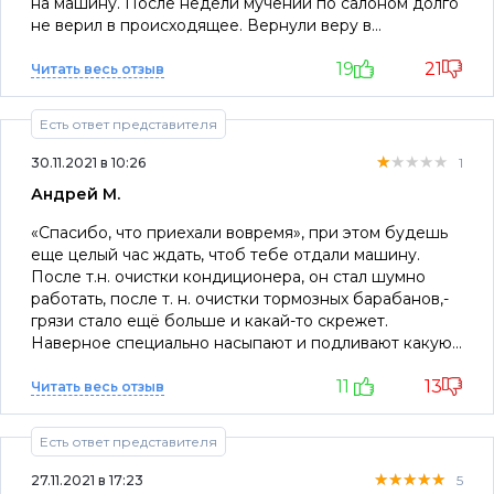
на машину. После недели мучений по салоном долго
не верил в происходящее. Вернули веру в
официальных диллеров!
19
21
Читать весь отзыв
Есть ответ представителя
★★★★★
★★★★★
★★★★★
30.11.2021 в 10:26
1
Андрей М.
«Спасибо, что приехали вовремя», при этом будешь
еще целый час ждать, чтоб тебе отдали машину.
После т.н. очистки кондиционера, он стал шумно
работать, после т. н. очистки тормозных барабанов,-
грязи стало ещё больше и какай-то скрежет.
Наверное специально насыпают и подливают какую
то гадость, чтоб быстрее все вышло из строя, - а ты
11
13
будешь потом к ним ездить и только деньги им
Читать весь отзыв
отдавать за доп ремонты. Потому что ни о какой
гарантии речи не идёт вообще- они как будто бы
Есть ответ представителя
этого не слышат, а если все таки настоишь на своём, -
окажется, что вся «гарантия» на машину (просил
★★★★★
★★★★★
★★★★★
27.11.2021 в 17:23
5