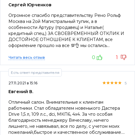
подклеить пороги и устранить косяк со штатной
Сергей Юрченков
магнитолой, - они это даже в заказ-наряд не внесли,
горе мастера полчаса втирали, что она не родная,
Огромное спасибо представительству Рено Рольф
марку видимо не смогли прочитать), и конечно
Москва на 2ой Магистральный тупик, а в
«гарантия» на «выполненные работы» исключительно
особенности Артуру (продавец) и Наталье(
за деньги. Категорически не рекомендую эту
кредитный спец.) ЗА СВОЕВРЕМЕННЫЙ ОТКЛИК И
контору-развод при ТО и развод на деньги. Мог бы
ДОСТОЙНОЕ ОТНОШЕНИЕ К КЛИЕНТАМ, все
ещё порассказать интересного, только не вижу
оформление прошло на все 💯👌 мы остались
смысла- пусть продолжают в том же духе. А кто из
довольны и теперь у нас еще один Daster 2021 🔥
клиентов понял суть вашей «работы», то уже не
0
1
Читать весь отзыв
будет к вам ездить и вас кормить. PS.Отвечать не
надо. Писал уже, - ни один вопрос не решился.. На
Есть ответ представителя
вашем сервисе свет клином не сошёлся. Много
других, - где сделают дешевле, качественней и без
★★★★★
★★★★★
★★★★★
27.11.2021 в 15:16
5
разводов или хотя бы не будут вредить. До свидания
Евгений В.
Отличный салон. Внимательные к клиентам
работники. Стал обладателем новенького Дастера
Drive 1,5 л, 109 л.с., dci, МКП6, 4х4. За что особая
благодарность менеджеру Вячеславу, ничего
лишнего, не навязывал, все по делу, с учетом моих
пожеланий,быстрое и качественное обслуживание.