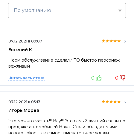
По умолчанию
★★★★★
★★★★★
★★★★★
07.12.2021 в 09:07
5
Евгений К
Норм обслуживание сделали ТО быстро персонаж
вежливый
0
0
Читать весь отзыв
★★★★★
★★★★★
★★★★★
07.12.2021 в 05:13
5
Игорь Морев
Что можно сказать!!! Вау!!! Это самый лучший салон по
продаже автомобилей Haval! Стали обладателями
нового Jolion! Так самое замечательное ждали