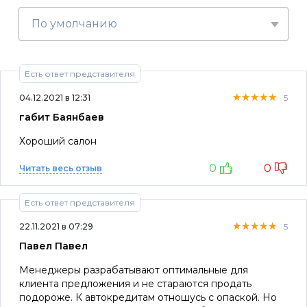
По умолчанию
Есть ответ представителя
★★★★★
★★★★★
★★★★★
04.12.2021 в 12:31
5
габит Баянбаев
Хороший салон
0
0
Читать весь отзыв
Есть ответ представителя
★★★★★
★★★★★
★★★★★
22.11.2021 в 07:29
5
Павел Павел
Менеджеры разрабатывают оптимальные для
клиента предложения и не стараются продать
подороже. К автокредитам отношусь с опаской. Но