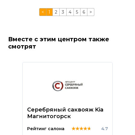
<
1
2
3
4
5
6
>
Вместе с этим центром также
смотрят
Серебряный саквояж Kia
Магнитогорск
★★★★★
★★★★★
★★★★★
Рейтинг салона
4.7