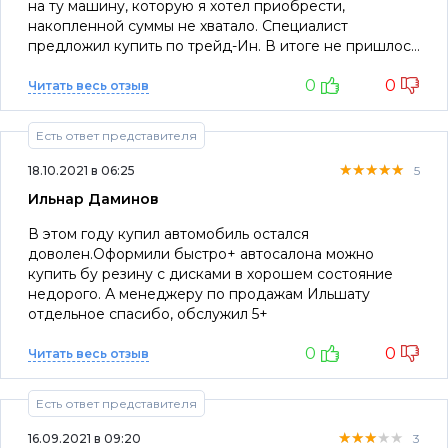
на ту машину, которую я хотел приобрести,
накопленной суммы не хватало. Специалист
предложил купить по трейд-Ин. В итоге не пришлось
брать займ и у меня даже осталась часть
0
0
накопленной суммы.
Читать весь отзыв
Есть ответ представителя
★★★★★
★★★★★
★★★★★
18.10.2021 в 06:25
5
Ильнар Даминов
В этом году купил автомобиль остался
доволен.Оформили быстро+ автосалона можно
купить бу резину с дисками в хорошем состояние
недорого. А менеджеру по продажам Ильшату
отдельное спасибо, обслужил 5+
0
0
Читать весь отзыв
Есть ответ представителя
★★★★★
★★★★★
★★★★★
16.09.2021 в 09:20
3