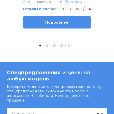
Авто в наличии
0
Смотреть
Отзывы о салоне:
81
/
15
/
4
Подробнее
Спецпредложения и цены на
любую модель
Выберите модель авто и мы пришлем вам на почту
спецпредложения и скидки на эту модель в
автосалонах Челябинска. Ничего другого не
пришлём.
×
Марка авто