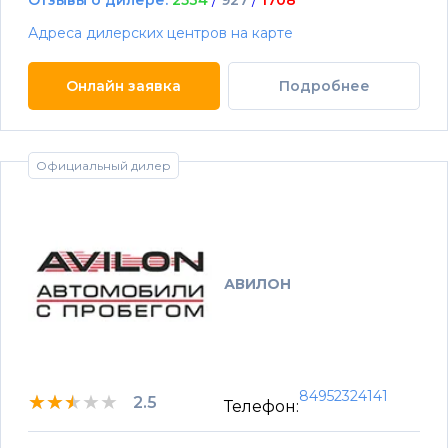
Отзывы о дилере:
2534
/
927
/
1708
Адреса дилерских центров на карте
Онлайн заявка
Подробнее
Официальный дилер
АВИЛОН
84952324141
★★★★★
★★★★★
★★★★★
2.5
Телефон: