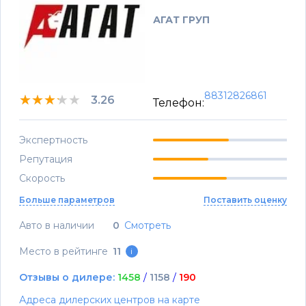
АГАТ ГРУП
88312826861
★★★★★
★★★★★
★★★★★
3.26
Телефон:
Экспертность
Репутация
Скорость
Больше параметров
Поставить оценку
Авто в наличии
0
Смотреть
Место в рейтинге
11
i
Отзывы о дилере:
1458
/
1158
/
190
Адреса дилерских центров на карте