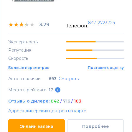
84712723724
★★★★★
★★★★★
★★★★★
3.29
Телефон:
Экспертность
Репутация
Скорость
Больше параметров
Поставить оценку
Авто в наличии
693
Смотреть
Место в рейтинге
17
i
Отзывы о дилере:
842
/
716
/
103
Адреса дилерских центров на карте
Онлайн заявка
Подробнее