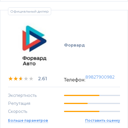
Официальный дилер
Форвард
89827900982
★★★★★
★★★★★
★★★★★
2.61
Телефон:
Экспертность
Репутация
Скорость
Больше параметров
Поставить оценку