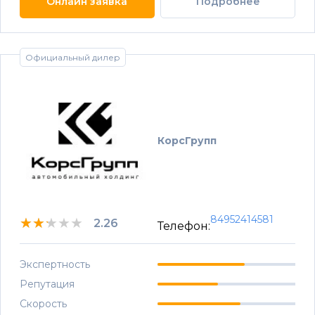
Онлайн заявка
Подробнее
Официальный дилер
КорсГрупп
84952414581
★★★★★
★★★★★
★★★★★
2.26
Телефон:
Экспертность
Репутация
Скорость