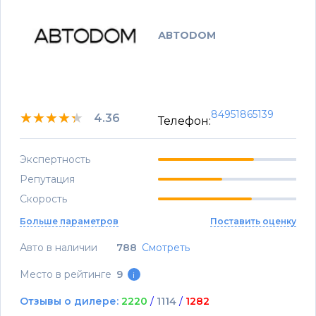
АВТОDОМ
84951865139
★★★★★
★★★★★
★★★★★
4.36
Телефон:
Экспертность
Репутация
Скорость
Больше параметров
Поставить оценку
Авто в наличии
788
Смотреть
Место в рейтинге
9
i
Отзывы о дилере:
2220
/
1114
/
1282