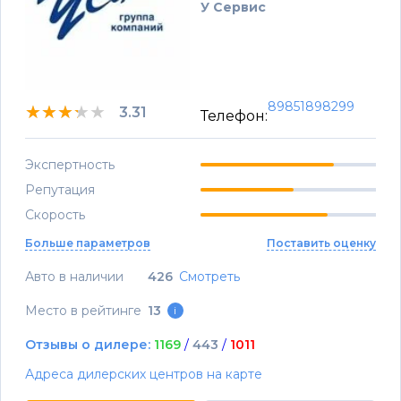
У Сервис
89851898299
★★★★★
★★★★★
★★★★★
3.31
Телефон:
Экспертность
Репутация
Скорость
Больше параметров
Поставить оценку
Авто в наличии
426
Смотреть
Место в рейтинге
13
i
Отзывы о дилере:
1169
/
443
/
1011
Адреса дилерских центров на карте