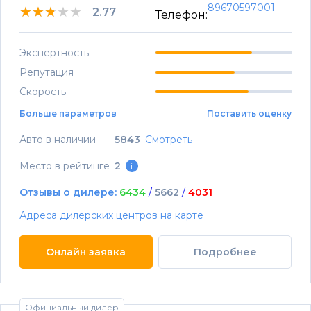
89670597001
★★★★★
★★★★★
★★★★★
2.77
Телефон:
Экспертность
Репутация
Скорость
Больше параметров
Поставить оценку
Авто в наличии
5843
Смотреть
Место в рейтинге
2
i
Отзывы о дилере:
6434
/
5662
/
4031
Адреса дилерских центров на карте
Онлайн заявка
Подробнее
Официальный дилер