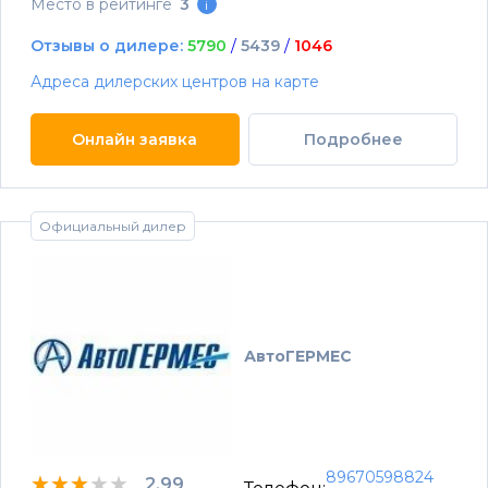
Место в рейтинге
3
i
Отзывы о дилере:
5790
/
5439
/
1046
Адреса дилерских центров на карте
Онлайн заявка
Подробнее
Официальный дилер
АвтоГЕРМЕС
89670598824
★★★★★
★★★★★
★★★★★
2.99